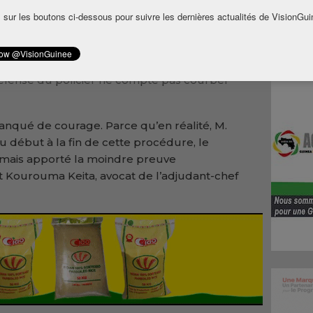
tion contre la hausse du prix du carburant,
 sur les boutons ci-dessous pour suivre les dernières actualités de VisionGui
a été condamné par le tribunal de première
prison ferme et une amende de 100 millions
érêts à la famille du défunt.
 défense du policier ne compte pas courber
manqué de courage. Parce qu’en réalité, M.
u début à la fin de cette procédure, le
 jamais apporté la moindre preuve
et Kourouma Keita, avocat de l’adjudant-chef