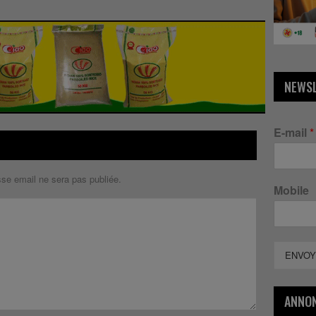
NEWS
E-mail
*
sse email ne sera pas publiée.
Mobile
ENVOY
ANNO