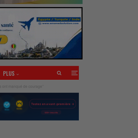
PLUS
ts ont manqué de courage’’