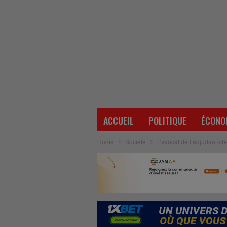
ACCUEIL
POLITIQUE
ÉCONO
Home
Société
L’avocat de l’adjudant-c