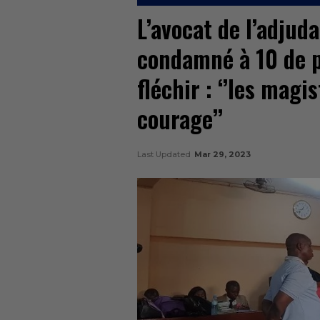
L’avocat de l’adju
condamné à 10 de p
fléchir : ‘’les mag
courage’’
Last Updated
Mar 29, 2023