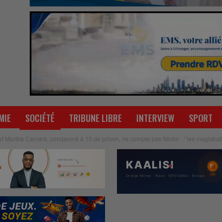
MIE
SOCIÉTÉ
TRIBUNE LIBRE
INTERVIEW
SPORT
hef Moriba Camara, condamné à 10 de prison, ne compte pas fléchir : ‘’les magistra