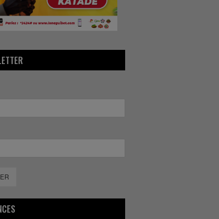
LETTER
ER
NCES