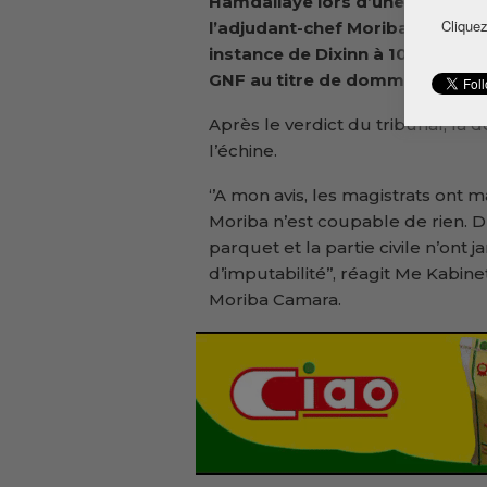
Hamdallaye lors d’une manifesta
Cliquez
l’adjudant-chef Moriba Camara 
instance de Dixinn à 10 ans de 
GNF au titre de dommages et int
Après le verdict du tribunal, la
l’échine.
‘’A mon avis, les magistrats ont 
Moriba n’est coupable de rien. D
parquet et la partie civile n’ont
d’imputabilité’’, réagit Me Kabin
Moriba Camara.