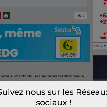
0
mba à 52 695 dollars au tapis traditionnel à
, retour sur les cadeaux qu’a reçus le
part de ses homologues africains.
Suivez nous sur les Réseau
ant les cadeaux offerts en 2011 à Barack
sociaux !
cipaux responsables américains évoque un