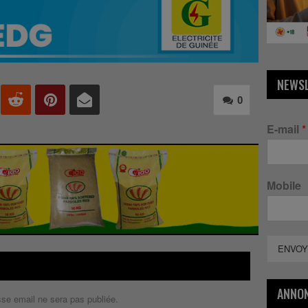
NEWS
0
E-mail
*
Mobile
ENVOY
ANNO
sse email ne sera pas publiée.