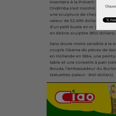
inventaire à la Prévert. On y ap
Cliquez
Ondimba s’est montré très génér
une sculpture de chez Daum, une 
valeur de 52 695 dollars. Le Nig
d’un petit buste en or (780 doll
en ébène sculptée (850 dollars).
Sans doute moins sensible à la scu
couple Obama dix pièces de tiss
en Hollande en 1864, une peintur
table et une corbeille à pain (val
Bouda, l’ambassadeur du Burkina
statuettes (valeur : 840 dollars).