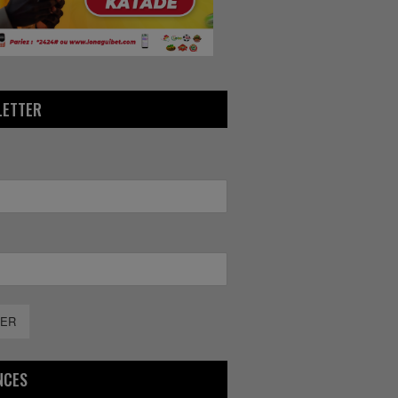
LETTER
ER
NCES