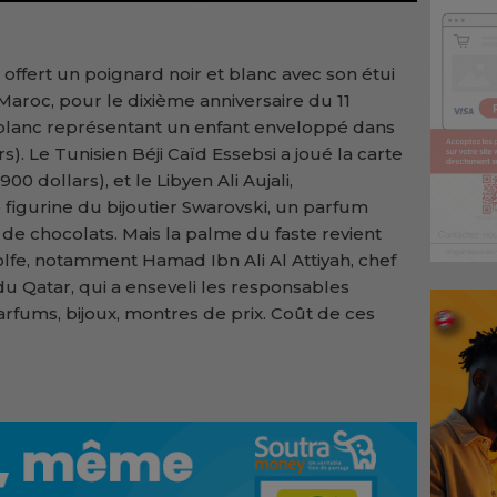
 offert un poignard noir et blanc avec son étui
u Maroc, pour le dixième anniversaire du 11
 blanc représentant un enfant enveloppé dans
). Le Tunisien Béji Caïd Essebsi a joué la carte
900 dollars), et le Libyen Ali Aujali,
igurine du bijoutier Swarovski, un parfum
de chocolats. Mais la palme du faste revient
lfe, notamment Hamad Ibn Ali Al Attiyah, chef
u Qatar, qui a enseveli les responsables
rfums, bijoux, montres de prix. Coût de ces