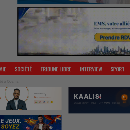
MIE
SOCIÉTÉ
TRIBUNE LIBRE
INTERVIEW
SPORT
ndé à Obama