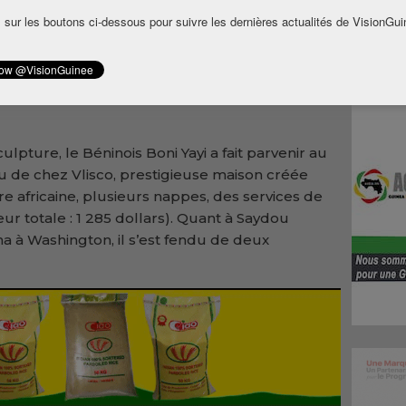
prend qu’en septembre 2011 Ali Bongo
 sur les boutons ci-dessous pour suivre les dernières actualités de VisionGui
eux. Le président gabonais a offert à son hôte
prestigieuse cristallerie française, d’une
érian Ebele Azikiwe Jonathan s’est contenté
ars), et le Guinéen Alpha Condé d’un masque
lpture, le Béninois Boni Yayi a fait parvenir au
u de chez Vlisco, prestigieuse maison créée
e africaine, plusieurs nappes, des services de
eur totale : 1 285 dollars). Quant à Saydou
 à Washington, il s’est fendu de deux