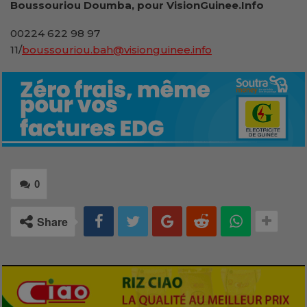
Boussouriou Doumba, pour VisionGuinee.Info
00224 622 98 97
11/
boussouriou.bah@visionguinee.info
0
Share