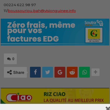
00224 622 98 97
11/
boussouriou.bah@visionguinee.info
0
Share