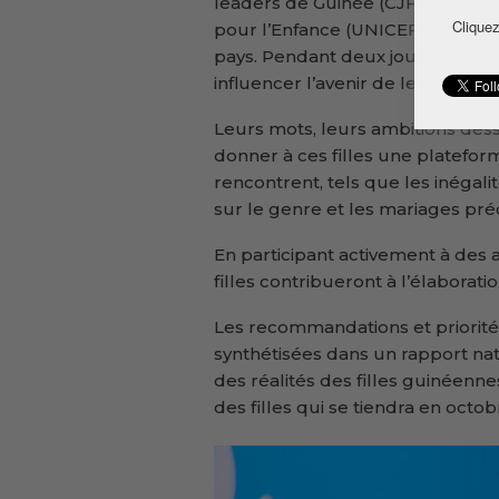
leaders de Guinée (CJFLG) en co
Cliquez
pour l’Enfance (UNICEF), rassem
pays. Pendant deux jours, ces jeu
influencer l’avenir de leur pays e
Leurs mots, leurs ambitions dess
donner à ces filles une platefor
rencontrent, tels que les inégali
sur le genre et les mariages pré
En participant activement à des a
filles contribueront à l’élaborati
Les recommandations et priorités
synthétisées dans un rapport nati
des réalités des filles guinéenn
des filles qui se tiendra en octo