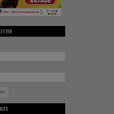
LETTER
ER
NCES