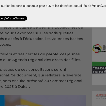
llaboration avec le Fonds des Nations Unies
 sur les boutons ci-dessous pour suivre les dernières actualités de VisionGui
ble 100 adolescentes venues des villes du
nes filles se tiendront debout, prêtes à
t de toute la région.
ineront la Guinée de demain. L’objectif est de
me pour s’exprimer sur les défis qu’elles
tés d’accès à l’éducation, les violences basées
coces.
teliers et des cercles de parole, ces jeunes
on d’un Agenda régional des droits des filles.
 issues de ces consultations seront
onal. Ce document, qui reflétera la diversité
es, sera ensuite présenté au Sommet régional
bre 2025 à Dakar.