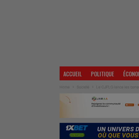
ACCUEIL
POLITIQUE
ÉCONO
Home
Société
Le CJFLG lance les consu