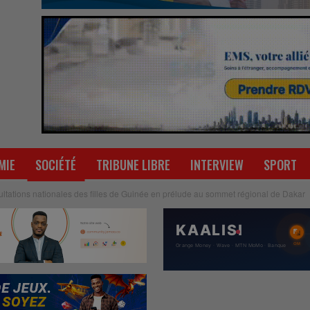
MIE
SOCIÉTÉ
TRIBUNE LIBRE
INTERVIEW
SPORT
ltations nationales des filles de Guinée en prélude au sommet régional de Dakar