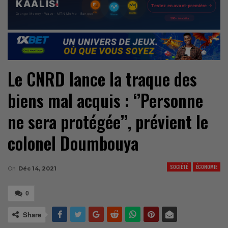
Le CNRD lance la traque des
biens mal acquis : ‘’Personne
ne sera protégée’’, prévient le
colonel Doumbouya
SOCIÉTÉ
ÉCONOMIE
On
Déc 14, 2021
0
Share