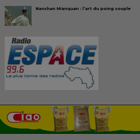
Nanshan Mianquan : l’art du poing souple