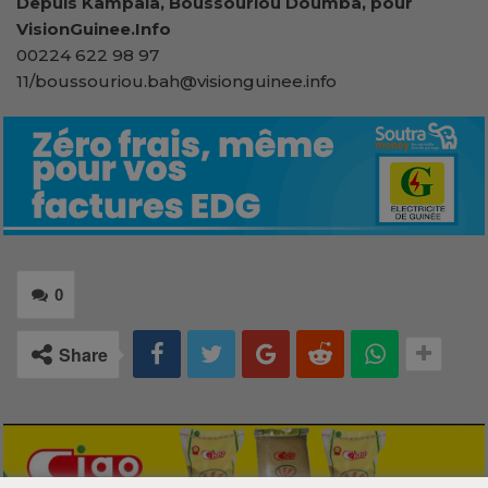
Depuis Kampala, Boussouriou Doumba, pour
VisionGuinee.Info
00224 622 98 97
11/boussouriou.bah@visionguinee.info
0
Share