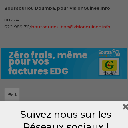
Boussouriou Doumba, pour VisionGuinee.Info
00224
622 989 711/
boussouriou.bah@visionguinee.info
1
Share
Suivez nous sur les
Réseaux sociaux !