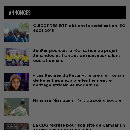
ANNONCES
GUICOPRES BTP obtient la certification ISO
9001:2015
SimFer poursuit la réalisation du projet
Simandou et franchit de nouveaux jalons
opérationnels
« Les Racines du Futur » : le premier roman
de Néné Hawa explore les liens entre
héritage africain et modernité
Nanshan Mianquan : l’art du poing souple
La CBG recrute pour son site de Kamsar un
contrôleur de gestion (H/F)