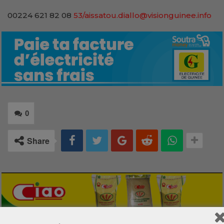
00224 621 82 08
53/aissatou.diallo@visionguinee.info
0
Share