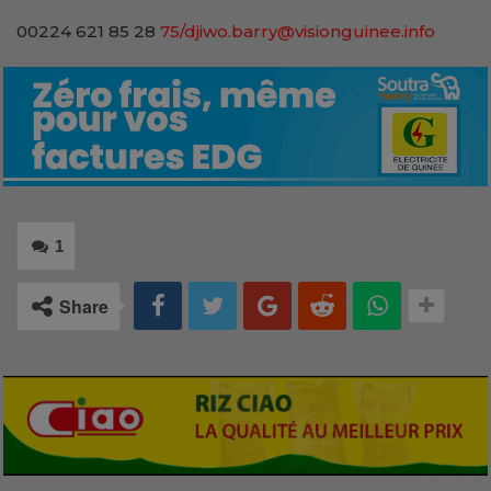
00224 621 85 28
75/djiwo.barry@visionguinee.info
1
Share