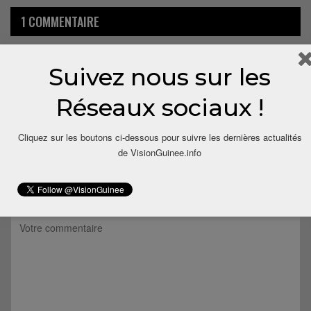
1 COMMENTAIRE
10 ans depuis
Suivez nous sur les
Samba Dierry
Dit
Ceci est une noble mission Monsieur Bangoura.
Réseaux sociaux !
Répondre
Cliquez sur les boutons ci-dessous pour suivre les dernières actualités
de VisionGuinee.info
LAISSER UN COMMENTAIRE
Votre adresse email ne sera pas publiée.