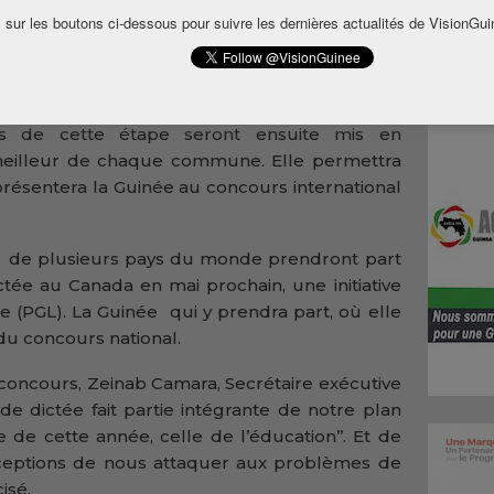
 cinq (5) communes de la capitale, Conakry.
 sur les boutons ci-dessous pour suivre les dernières actualités de VisionGui
rs permet, selon les organisateurs, de mettre
niveau CM2 (sixième année) des différentes
s l’optique de retenir les meilleurs élèves de
rs de cette étape seront ensuite mis en
 meilleur de chaque commune. Elle permettra
présentera la Guinée au concours international
s de plusieurs pays du monde prendront part
ctée au Canada en mai prochain, une initiative
e (PGL). La Guinée qui y prendra part, où elle
du concours national.
 concours, Zeinab Camara, Secrétaire exécutive
de dictée fait partie intégrante de notre plan
e de cette année, celle de l’éducation’’. Et de
 acceptions de nous attaquer aux problèmes de
isé.