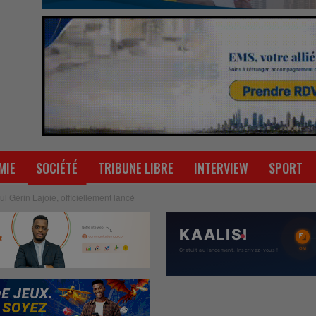
MIE
SOCIÉTÉ
TRIBUNE LIBRE
INTERVIEW
SPORT
l Gérin Lajoie, officiellement lancé