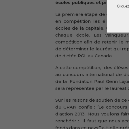
écoles publiques et privées des
Cliquez
La première étape de ce concou
en compétition les élèves de 
écoles de la capitale. Ceci, dan
chaque école. Les vainqueu
compétition afin de retenir le
de déterminer le lauréat qui re
de dictée PGL au Canada.
A cette compétition, des élève
au concours international de di
de la Fondation Paul Gérin Lajoi
sera représentée par le lauréat 
Sur les raisons de soutien de ce
du CRAN confie : ‘’Le concours 
d’action 2013. Nous voulons fair
renchérir : ‘’Il faut que nous
fonds dans ce pays.’’ a-t-elle préc