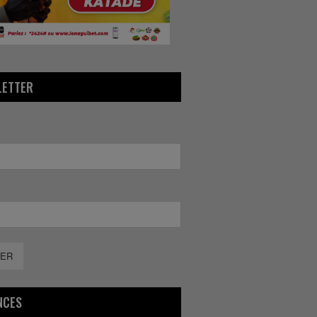
LETTER
ER
NCES