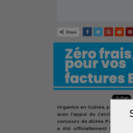
Share
Organisé en Guinée, par l’Asso
avec l’appui du Cercle de Réfl
concours de dictée Paul Gérin 
a été officiellement lanceme