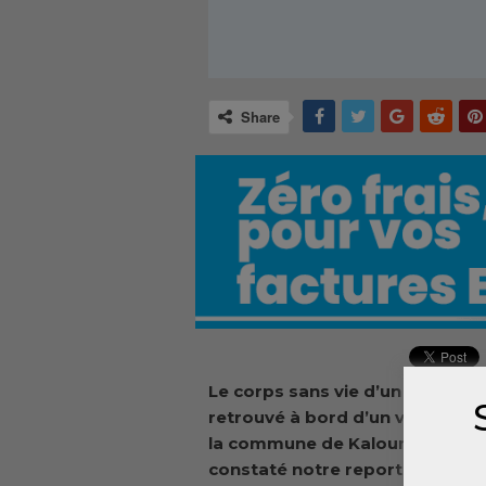
Share
Le corps sans vie d’un homme â
retrouvé à bord d’un véhicule da
la commune de Kaloum dans la 
constaté notre reporter.