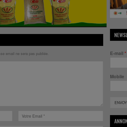
NEWS
E-mail
*
sse email ne sera pas publiée.
Mobile
ENVOY
ANNO