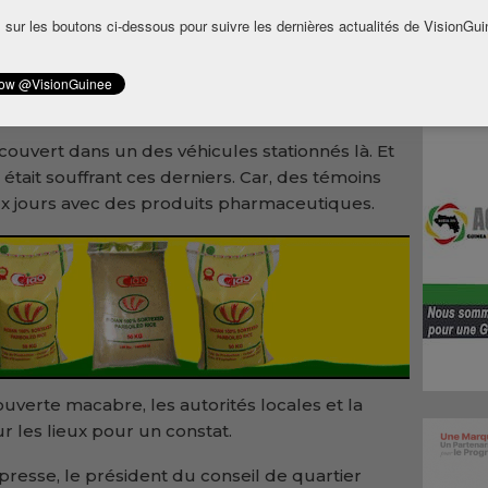
 sur les boutons ci-dessous pour suivre les dernières actualités de VisionGui
ueillies sur les lieux, le vieux Condé dont les
toyen de la localité, habiterait ces lieux
e des véhicules qui viennent dans un atelier de
couvert dans un des véhicules stationnés là. Et
 était souffrant ces derniers. Car, des témoins
ux jours avec des produits pharmaceutiques.
uverte macabre, les autorités locales et la
ur les lieux pour un constat.
resse, le président du conseil de quartier