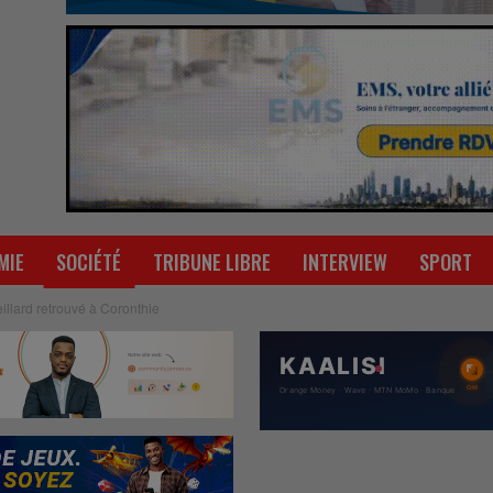
MIE
SOCIÉTÉ
TRIBUNE LIBRE
INTERVIEW
SPORT
eillard retrouvé à Coronthie