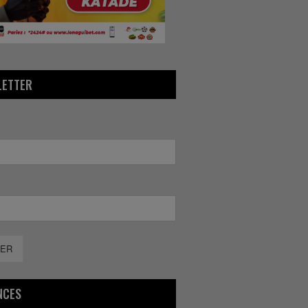
LETTER
ER
NCES