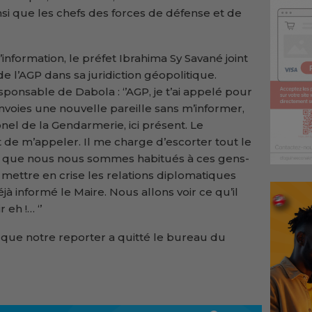
nsi que les chefs des forces de défense et de
’information, le préfet Ibrahima Sy Savané joint
 l’AGP dans sa juridiction géopolitique.
ponsable de Dabola : ‘’AGP, je t’ai appelé pour
envoies une nouvelle pareille sans m’informer,
lonel de la Gendarmerie, ici présent. Le
 de m’appeler. Il me charge d’escorter tout le
rs que nous nous sommes habitués à ces gens-
as mettre en crise les relations diplomatiques
éjà informé le Maire. Nous allons voir ce qu’il
r eh !… ‘’
n que notre reporter a quitté le bureau du