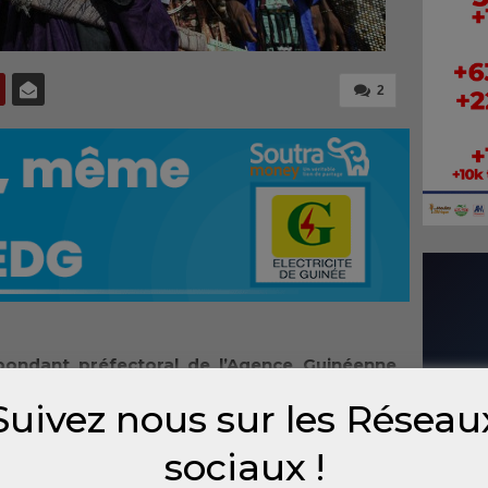
2
pondant préfectoral de l’Agence Guinéenne
Mamadouba Mamadama Camara a été menacé
Suivez nous sur les Réseau
r le préfet de Dabola, Ibrahima Sy Savané.
sociaux !