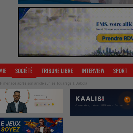
MIE
SOCIÉTÉ
TRIBUNE LIBRE
INTERVIEW
SPORT
P menacé après son article sur les Touaregs à Dabola