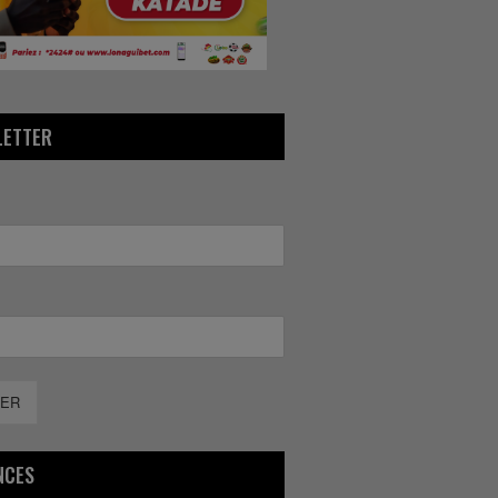
LETTER
ER
NCES