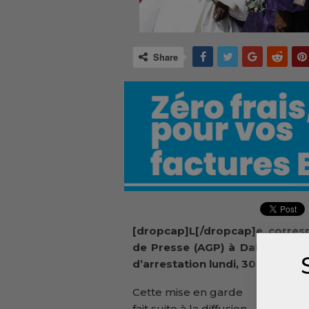
Share
[dropcap]L[/dropcap]e corres
de Presse (AGP) à Dabola, 
d’arrestation lundi, 30 mars, pa
Cette mise en garde
fait suite à la diffusion