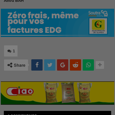
Aliou BAH
1
Share