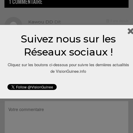
1 COMMENTAIRE
9 ans depuis
Kawou DD
Dit
Certains médias sociaux et journalistes sont
Suivez nous sur les
subventionnés pour semer le désordre occupationnel et,
faire oublier le peuple,les vrais problèmes du jour en
Réseaux sociaux !
Guinée.
Répondre
Cliquez sur les boutons ci-dessous pour suivre les dernières actualités
de VisionGuinee.info
LAISSER UN COMMENTAIRE
Votre adresse email ne sera pas publiée.