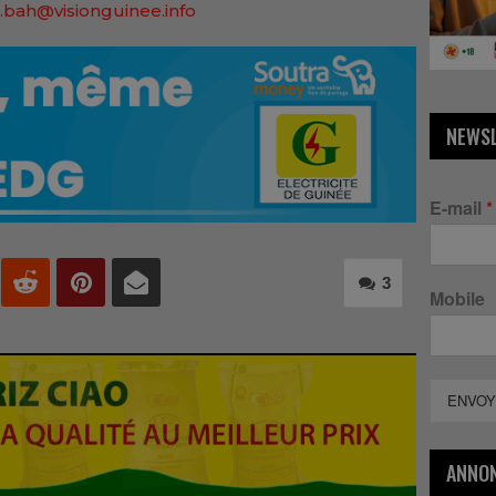
.bah@visionguinee.info
NEWS
E-mail
*
3
Mobile
ENVOY
ANNO