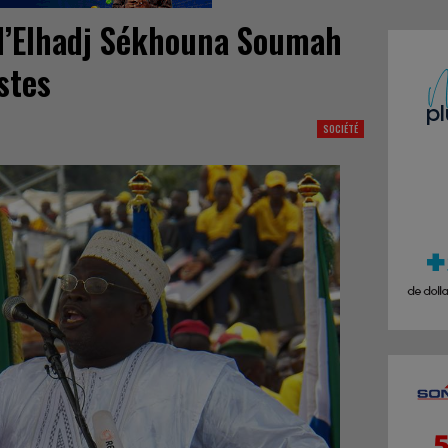
 d’Elhadj Sékhouna Soumah
stes
SOCIÉTÉ