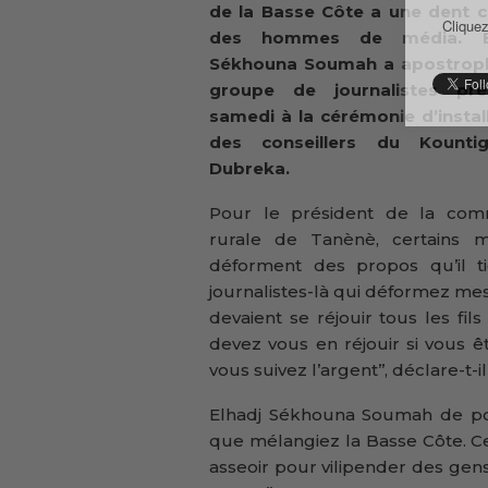
de la Basse Côte a une dent c
Cliquez
des hommes de média. El
Sékhouna Soumah a apostrop
groupe de journalistes pré
samedi à la cérémonie d’instal
des conseillers du Kounti
Dubreka.
Pour le président de la co
rurale de Tanènè, certains m
déforment des propos qu’il ti
journalistes-là qui déformez mes
devaient se réjouir tous les fi
devez vous en réjouir si vous êt
vous suivez l’argent’’, déclare-t-
Elhadj Sékhouna Soumah de pou
que mélangiez la Basse Côte. Ce
asseoir pour vilipender des gen