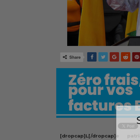
Share
[dropcap]L[/dropcap]e patri