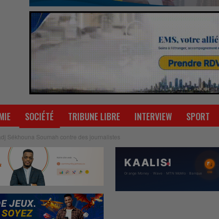
MIE
SOCIÉTÉ
TRIBUNE LIBRE
INTERVIEW
SPORT
adj Sékhouna Soumah contre des journalistes