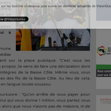
ontre
 sur les boutons ci-dessous pour suivre les dernières actualités de VisionGui
hadj
hé un
sents
lation
gui à
mmune
édias
ent sur la place publique. ‘’C’est vous les
 propos. Je viens de faire une déclaration dont
ls intègres de la Basse Côte. Même vous, vous
es des fils de la Basse Côte. Au lieu de cela,
il en langue locale soussou.
rsuivre : ‘’Qu’on arrête de vous payer pour
lui qui vous donne 1 million, vous partez vous
s alors que nous n’avons pas de maisons, ni de