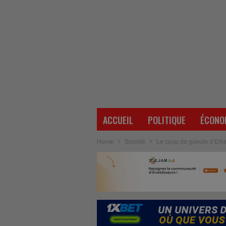
ACCUEIL
POLITIQUE
ÉCONO
Home
Société
Le coup de gueule d’Elh