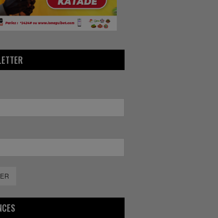
LETTER
ER
NCES