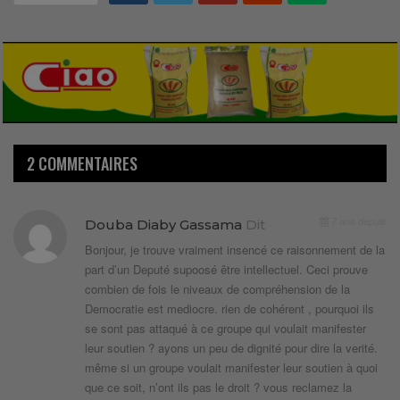
2 COMMENTAIRES
7 ans depuis
Douba Diaby Gassama
Dit
Bonjour, je trouve vraiment insencé ce raisonnement de la
part d’un Deputé supoosé être intellectuel. Ceci prouve
combien de fois le niveaux de compréhension de la
Democratie est mediocre. rien de cohérent , pourquoi ils
se sont pas attaqué à ce groupe qui voulait manifester
leur soutien ? ayons un peu de dignité pour dire la verité.
même si un groupe voulait manifester leur soutien à quoi
que ce soit, n’ont ils pas le droit ? vous reclamez la