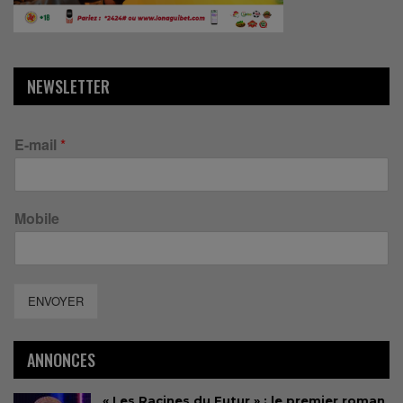
NEWSLETTER
E-mail
*
Mobile
ENVOYER
ANNONCES
« Les Racines du Futur » : le premier roman