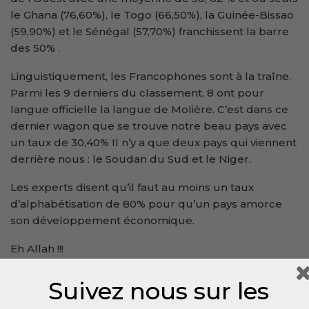
le Ghana (76,60%), le Togo (66,50%), la Guinée-Bissao
(59,90%) et le Sénégal (57,70%) franchissent la barre
des 50% .
Linguistiquement, les Francophones sont à la traîne.
Parmi les 9 derniers du classement, 8 ont pour
langue officielle la langue de Molière. C’est dans ce
dernier wagon que se trouve notre beau pays avec
un taux de 30,40% Il n’y a que deux pays qui viennent
derrière nous : le Soudan du Sud et le Niger.
Les experts disent qu’il faut au moins un taux
d’alphabétisation de 80% pour qu’un pays amorce
son développement économique.
Eh Allah !!!
Tierno Monénembo
Suivez nous sur les