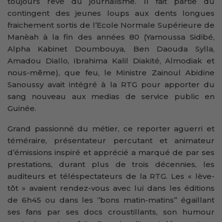
toujours rêvé du journalisme. Il fait partie du
contingent des jeunes loups aux dents longues
fraichement sortis de l’Ecole Normale Supérieure de
Manèah à la fin des années 80 (Yamoussa Sidibé,
Alpha Kabinet Doumbouya, Ben Daouda Sylla,
Amadou Diallo, Ibrahima Kalil Diakité, Almodiak et
nous-même), que feu, le Ministre Zainoul Abidine
Sanoussy avait intégré à la RTG pour apporter du
sang nouveau aux medias de service public en
Guinée.
Grand passionné du métier, ce reporter aguerri et
téméraire, présentateur percutant et animateur
d’émissions inspiré et apprécié a marqué de par ses
prestations, durant plus de trois décennies, les
auditeurs et téléspectateurs de la RTG. Les « lève-
tôt » avaient rendez-vous avec lui dans les éditions
de 6h45 ou dans les ‘’bons matin-matins’’ égaillant
ses fans par ses docs croustillants, son humour