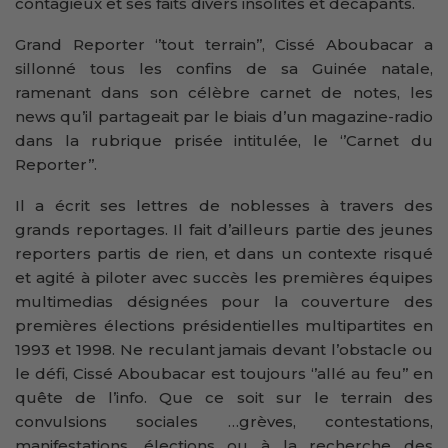
contagieux et ses faits divers insolites et décapants.
Grand Reporter ‘’tout terrain’’, Cissé Aboubacar a
sillonné tous les confins de sa Guinée natale,
ramenant dans son célèbre carnet de notes, les
news qu’il partageait par le biais d’un magazine-radio
dans la rubrique prisée intitulée, le ‘’Carnet du
Reporter’’.
Il a écrit ses lettres de noblesses à travers des
grands reportages. Il fait d’ailleurs partie des jeunes
reporters partis de rien, et dans un contexte risqué
et agité à piloter avec succès les premières équipes
multimedias désignées pour la couverture des
premières élections présidentielles multipartites en
1993 et 1998. Ne reculant jamais devant l’obstacle ou
le défi, Cissé Aboubacar est toujours ‘’allé au feu’’ en
quête de l’info. Que ce soit sur le terrain des
convulsions sociales …grèves, contestations,
manifestations, élections ou à la recherche des