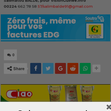
Salimatou BALDE, pour VisionGuinee.Info
00224
662 78 58
57/salimbalde91@gmail.com
0
Share