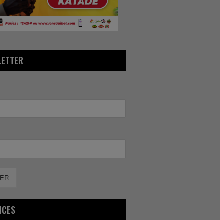
LETTER
ER
NCES