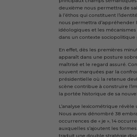
principaux champs sémantiques 
deuxième nous permettra de saisi
à l’éthos qui constituent l’identi
nous permettra d’appréhender le
idéologiques et les mécanismes
dans un contexte sociopolitique p
En effet, dès les premières min
apparaît dans une posture sobre e
maîtrisé et le regard assuré. Con
souvent marquées par la confront
présidentielle où la retenue dev
scène contribue à construire l’i
la portée historique de sa nouvel
L’analyse lexicométrique révèle
Nous avons dénombré 38 embraye
occurrences de « je », 14 occurr
auxquelles s’ajoutent les formes 
traduit une double stratégie disc