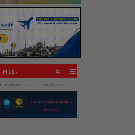
PLUS
et reconfiguration des rapports de force