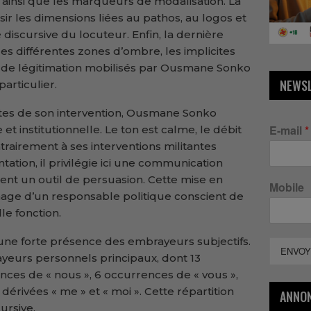
ainsi que les marqueurs de modalisation. La
r les dimensions liées au pathos, au logos et
té discursive du locuteur. Enfin, la dernière
s différentes zones d’ombre, les implicites
 de légitimation mobilisés par Ousmane Sonko
NEWS
articulier.
utes de son intervention, Ousmane Sonko
E-mail
*
t institutionnelle. Le ton est calme, le débit
trairement à ses interventions militantes
ation, il privilégie ici une communication
ient un outil de persuasion. Cette mise en
Mobile
mage d’un responsable politique conscient de
le fonction.
 une forte présence des embrayeurs subjectifs.
ENVOY
urs personnels principaux, dont 13
ences de « nous », 6 occurrences de « vous »,
dérivées « me » et « moi ». Cette répartition
ANNO
ursive.