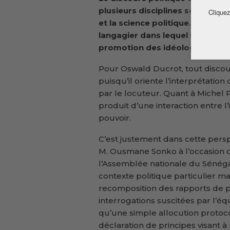
plusieurs disciplines scientifiq
Cliquez
et la science politique. Il peu
langagier dans lequel un accent p
promotion des idéologies polit
Pour Oswald Ducrot, tout disco
puisqu’il oriente l’interprétatio
par le locuteur. Quant à Michel 
produit d’une interaction entre l
pouvoir.
C’est justement dans cette persp
M. Ousmane Sonko à l’occasion de
l’Assemblée nationale du Sénégal
contexte politique particulier m
recomposition des rapports de p
interrogations suscitées par l’équi
qu’une simple allocution protoc
déclaration de principes visant à