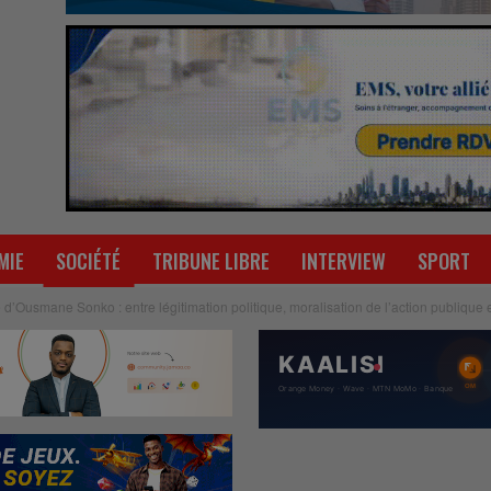
MIE
SOCIÉTÉ
TRIBUNE LIBRE
INTERVIEW
SPORT
e d’Ousmane Sonko : entre légitimation politique, moralisation de l’action publique 