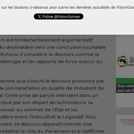
ues, notamment la linguistique, la sociologie
 sur les boutons ci-dessous pour suivre les dernières actualités de VisionGui
t être appréhendé comme un exercice
articulier est mis sur la légitimation et la
iques.
urs est fondamentalement argumentatif
n du destinataire vers une conclusion souhaitée
Pêcheux, il considère le discours comme le
’idéologie et les rapports de force autour du
ective que s’inscrit le discours prononcé par
 son installation en qualité de Président de
. Cette prise de parole intervient dans un
arqué par son départ de la Primature, la
ouvoir au sommet de l’État et les
libre entre l’Exécutif et le Législatif. Plus
olaire, ce discours apparaît comme une
 redéfinir le rôle du Parlement et à réaffirmer