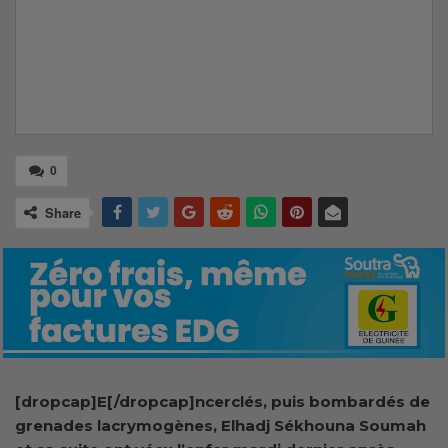
0
Share
[dropcap]E[/dropcap]ncerclés, puis bombardés de
grenades lacrymogènes, Elhadj Sékhouna Soumah