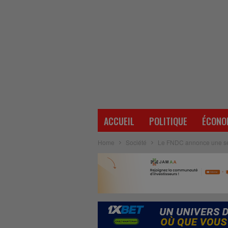
ACCUEIL
POLITIQUE
ÉCONO
Home
Société
Le FNDC annonce une séri