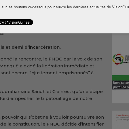
ion
 sur les boutons ci-dessous pour suivre les dernières actualités de VisionGui
lutte
ion le
la
 et demi d’incarcération.
ionné la rencontre, le FNDC par la voix de son
Menguè a exigé la libération immédiate et
 sont encore ‘’injustement emprisonnés’’ à
Abdourahamane Sanoh et Cie n’est qu’une étape
’Celui d’empêcher le tripatouillage de notre
n pouvoir qui s’obstine à vouloir poursuivre son
de la constitution, le FNDC décide d’intensifier