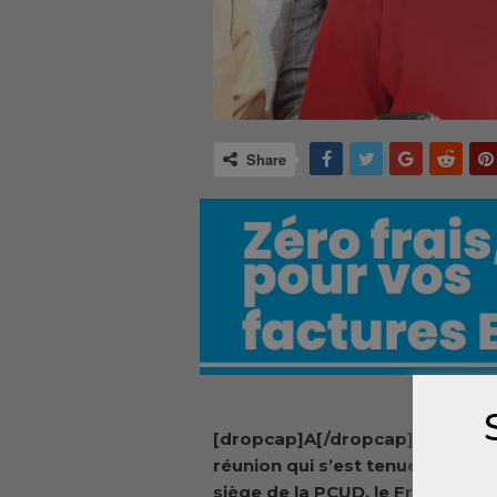
Share
[dropcap]A[/dropcap]u terme 
réunion qui s’est tenue lundi au
siège de la PCUD, le Front natio