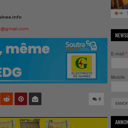
inee.Info
91@gmail.com
NEWS
E-mail
*
Mobile
0
ENVOY
ANNO