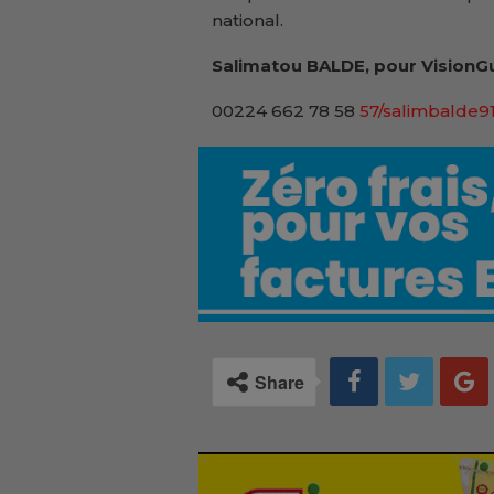
national.
Salimatou BALDE, pour VisionGu
00224 662 78 58
57/salimbalde
Share