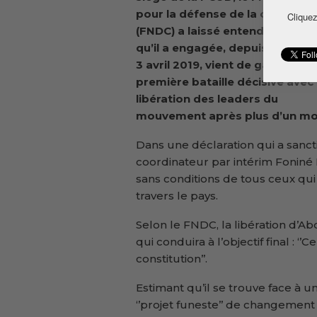
pour la défense de la constitut
Cliquez
(FNDC) a laissé entendre que la 
qu’il a engagée, depuis sa créat
3 avril 2019, vient de gagner sa
première bataille décisive avec 
libération des leaders du
mouvement après plus d’un mois
Dans une déclaration qui a sanct
coordinateur par intérim Foniné 
sans conditions de tous ceux qui
travers le pays.
Selon le FNDC, la libération d’
qui conduira à l’objectif final : ‘
constitution’’.
Estimant qu’il se trouve face à u
‘’projet funeste’’ de changement 