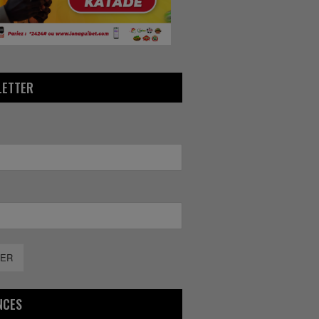
LETTER
ER
NCES