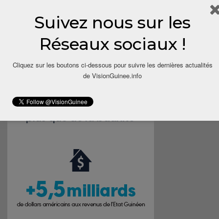
Suivez nous sur les
Save my name, email, and website in this browser for the next
time I comment.
Réseaux sociaux !
Cliquez sur les boutons ci-dessous pour suivre les dernières actualités
de VisionGuinee.info