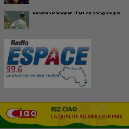
Nanshan Mianquan : l’art du poing souple