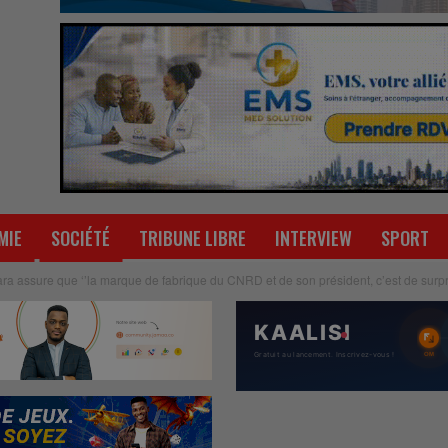
MIE
SOCIÉTÉ
TRIBUNE LIBRE
INTERVIEW
SPORT
 assure que ‘’la marque de fabrique du CNRD et de son président, c’est de surpren