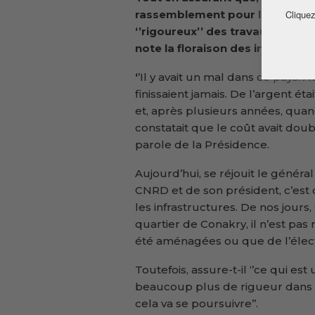
rassemblement pour le développ
Cliquez
‘’rigoureux’’ des travaux, le mi
note la floraison des infrastruc
‘
’Il y avait un mal dans ce pays.
finissaient jamais. De l’argent ét
et, après plusieurs années, quan
constatait que le coût avait doub
parole de la Présidence.
Aujourd’hui, se réjouit le génér
CNRD et de son président, c’est d
les infrastructures. De nos jours,
quartier de Conakry, il n’est pas
été aménagées ou que de l’électric
Toutefois, assure-t-il ‘’ce qui est
beaucoup plus de rigueur dans le
cela va se poursuivre’’.