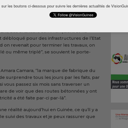
ement (CNRD) au pouvoir, il y a un suivi
 sur les boutons ci-dessous pour suivre les dernières actualités de VisionGui
nistre secrétaire général de la Présidence
tures en Guinée.
 Avant, des chantiers commençaient et ne
ait débloqué pour des infrastructures de l’Etat
d on revenait pour terminer les travaux, on
lé ou même triplé’’, se souvient le porte-
al Amara Camara, ‘’la marque de fabrique du
e surprendre tous les jours par les faits, par
 si vous passez six mois sans traverser un
 rare de voir que des routes bétonnées y ont
ité a été faite par-ci par-là’’.
 une réalité aujourd’hui en Guinée, ce qu’il y a
 suivi des travaux et je peux rassurer que