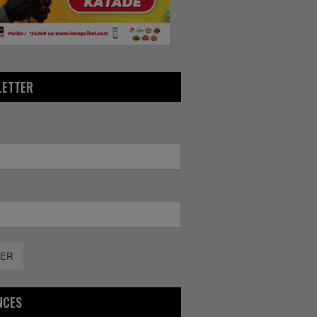
LETTER
ER
NCES