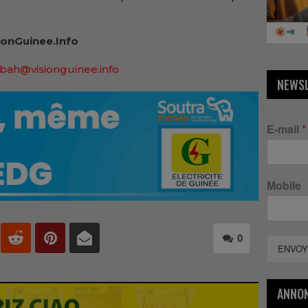
onGuinee.Info
bah@visionguinee.info
NEWS
E-mail
*
Mobile
0
ENVOY
ANNO