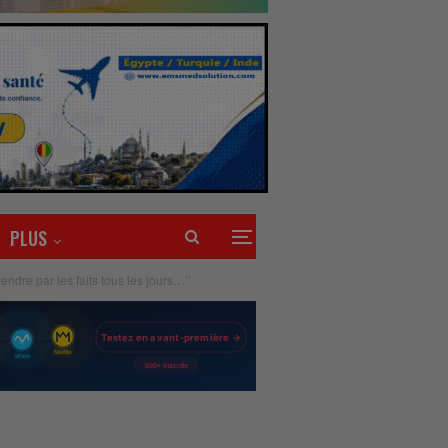
PLUS
dre par les faits tous les jours…’’