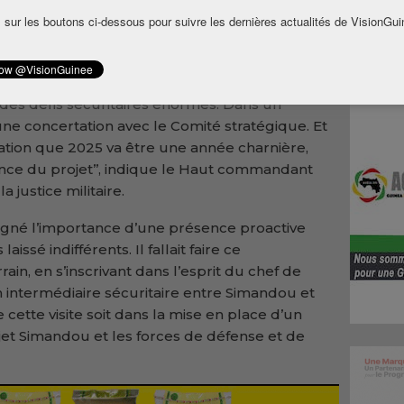
de la gendarmerie vient d’effectuer une
 sur les boutons ci-dessous pour suivre les dernières actualités de VisionGui
 Forécariah pour évaluer les défis
u.
rit de renforcer notre visibilité sur l’avancement
es défis sécuritaires énormes. Dans un
ne concertation avec le Comité stratégique. Et
ation que 2025 va être une année charnière,
ce du projet’’, indique le Haut commandant
 justice militaire.
igné l’importance d’une présence proactive
laissé indifférents. Il fallait faire ce
in, en s’inscrivant dans l’esprit du chef de
 un intermédiaire sécuritaire entre Simandou et
 cette visite soit dans la mise en place d’un
ojet Simandou et les forces de défense et de