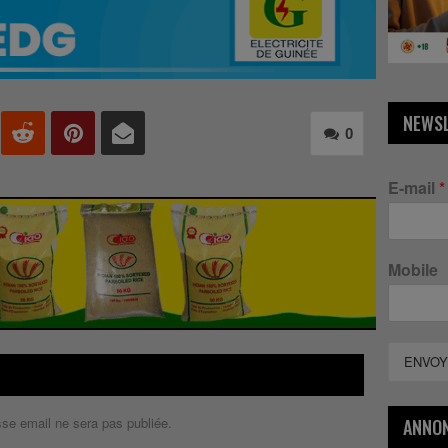
NEWS
0
E-mail
*
Mobile
ENVOY
sse email ne sera pas publiée.
ANNO