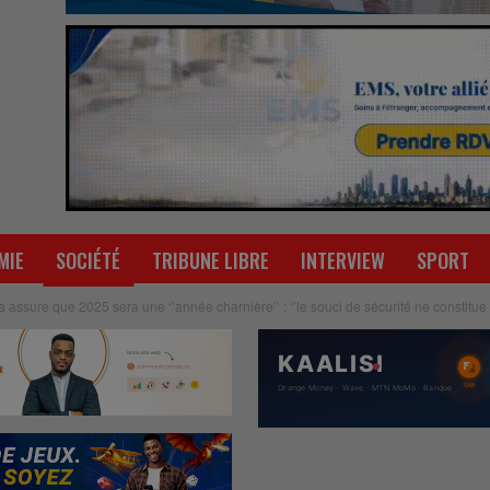
MIE
SOCIÉTÉ
TRIBUNE LIBRE
INTERVIEW
SPORT
assure que 2025 sera une ‘’année charnière’’ : ‘’le souci de sécurité ne constitue