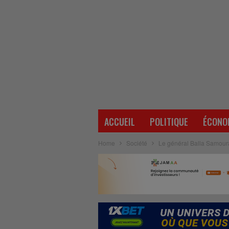
ACCUEIL
POLITIQUE
ÉCONO
Home
Société
Le général Balla Samoura 