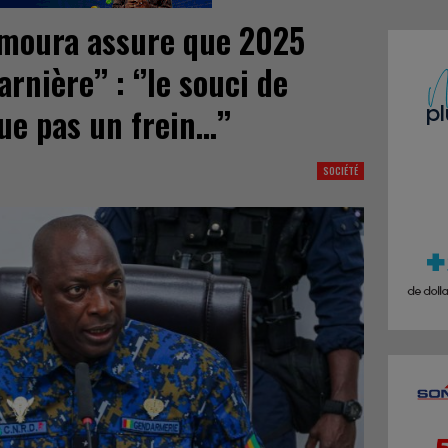
amoura assure que 2025
rnière’’ : ‘’le souci de
ue pas un frein…’’
SOCIÉTÉ