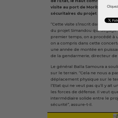
de l’Etat, le Haut commandant 
Cliquez
visite au port de Moribaya dans
sécuritaires du projet Simando
‘’Cette visite s’inscrit dans l’esp
du projet Simandou qui dégage d
premier temps, on a procédé à u
on a compris dans cette concert
une année de montée en puissan
de la gendarmerie, directeur de la
Le général Balla Samoura a soul
sur le terrain. ‘’Cela ne nous a pas 
déplacement physique sur le terra
l’Etat qui ne veut pas qu’il y ait
les forces de défense. Il veut que
intermédiaire solide entre le pr
sécurité’’, assure-t-il.