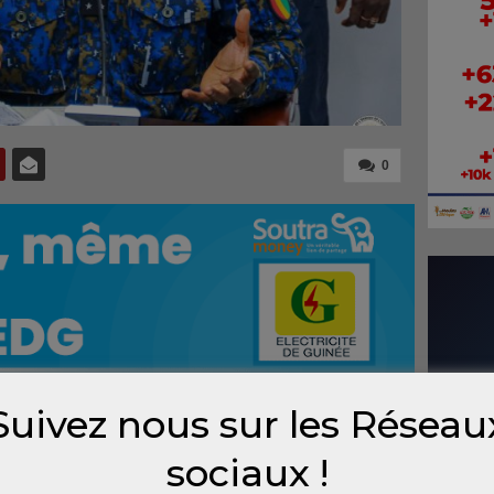
0
Suivez nous sur les Réseau
jor général des armées et du ministre de
sociaux !
rgé de la récupération des domaines spoliés