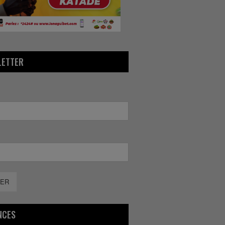
LETTER
ER
NCES