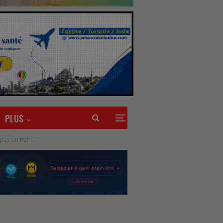
PLUS
 pas un frein…’’