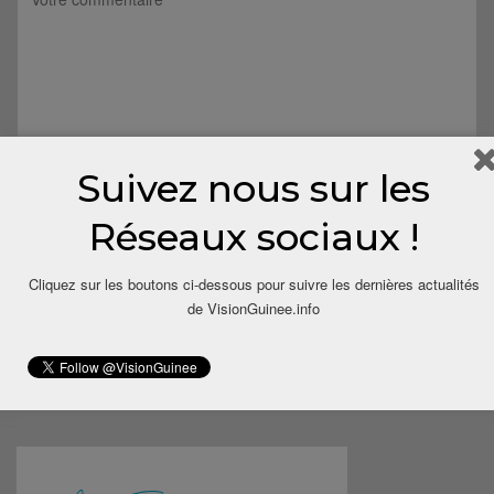
Suivez nous sur les
Réseaux sociaux !
Cliquez sur les boutons ci-dessous pour suivre les dernières actualités
de VisionGuinee.info
Save my name, email, and website in this browser for the next
time I comment.