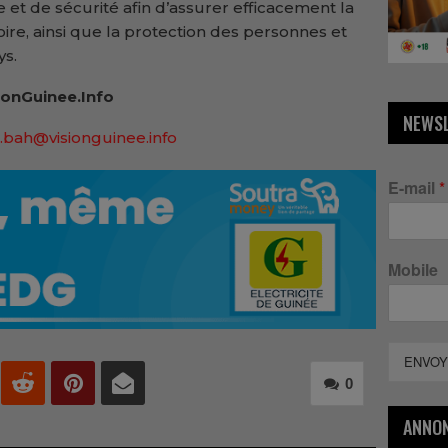
 et de sécurité afin d’assurer efficacement la
ire, ainsi que la protection des personnes et
ys.
onGuinee.Info
NEWS
.bah@visionguinee.info
E-mail
*
Mobile
ENVOY
0
ANNO