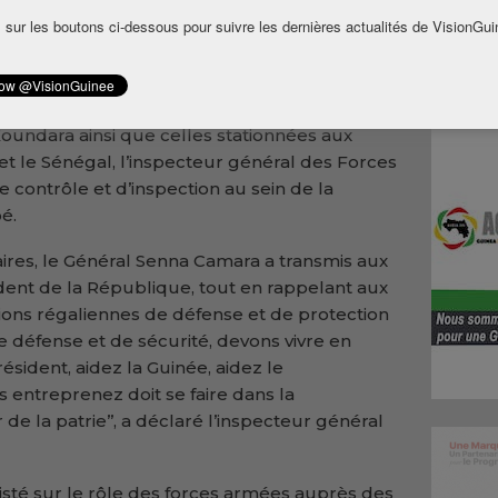
es Forces armées a poursuivi sa tournée à
 sur les boutons ci-dessous pour suivre les dernières actualités de VisionGui
 cette mission, le Général de brigade Senna
s avec les militaires dans plusieurs
urs conditions de vie et de travail.
Koundara ainsi que celles stationnées aux
 et le Sénégal, l’inspecteur général des Forces
 contrôle et d’inspection au sein de la
é.
aires, le Général Senna Camara a transmis aux
ident de la République, tout en rappelant aux
ons régaliennes de défense et de protection
e défense et de sécurité, devons vivre en
ésident, aidez la Guinée, aidez le
entreprenez doit se faire dans la
 de la patrie’’, a déclaré l’inspecteur général
sisté sur le rôle des forces armées auprès des