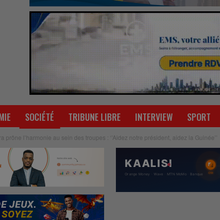
MIE
SOCIÉTÉ
TRIBUNE LIBRE
INTERVIEW
SPORT
prône l’harmonie au sein des troupes : ‘’Aidez notre président, aidez la Guinée’’