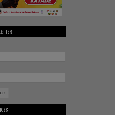
LETTER
ER
NCES