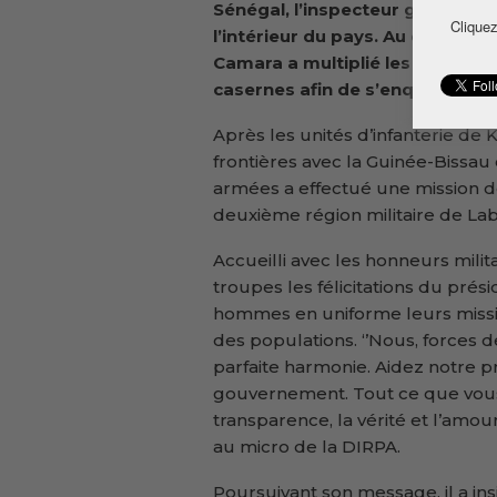
Sénégal, l’inspecteur général d
Cliquez
l’intérieur du pays. Au cours de
Camara a multiplié les rencontre
casernes afin de s’enquérir de le
Après les unités d’infanterie de 
frontières avec la Guinée-Bissau
armées a effectué une mission de
deuxième région militaire de Lab
Accueilli avec les honneurs milit
troupes les félicitations du prés
hommes en uniforme leurs missi
des populations. ‘’Nous, forces d
parfaite harmonie. Aidez notre pr
gouvernement. Tout ce que vous 
transparence, la vérité et l’amour
au micro de la DIRPA.
Poursuivant son message, il a in