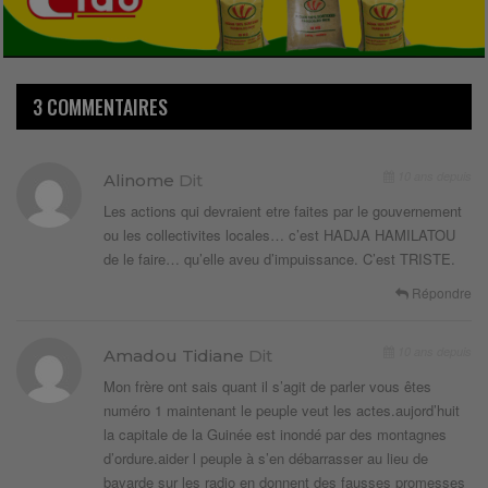
3 COMMENTAIRES
10 ans depuis
Alinome
Dit
Les actions qui devraient etre faites par le gouvernement
ou les collectivites locales… c’est HADJA HAMILATOU
de le faire… qu’elle aveu d’impuissance. C’est TRISTE.
Répondre
10 ans depuis
Amadou Tidiane
Dit
Mon frère ont sais quant il s’agit de parler vous êtes
numéro 1 maintenant le peuple veut les actes.aujord’huit
la capitale de la Guinée est inondé par des montagnes
d’ordure.aider l peuple à s’en débarrasser au lieu de
bavarde sur les radio en donnent des fausses promesses