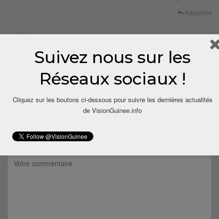
Répondre
10 ans depuis
Le Malinké
Dit
Suivez nous sur les
cette prostituées a besoin juste des coup de pub alors
qu’elle est analphabète
Réseaux sociaux !
Répondre
Cliquez sur les boutons ci-dessous pour suivre les dernières actualités
de VisionGuinee.info
LAISSER UN COMMENTAIRE
Votre adresse email ne sera pas publiée.