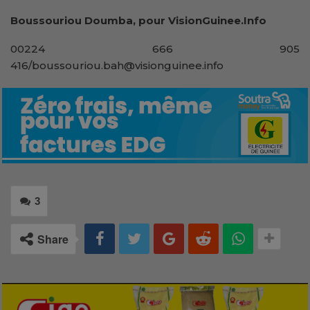
Boussouriou Doumba, pour VisionGuinee.Info
00224 666 905
416/boussouriou.bah@visionguinee.info
3
Share