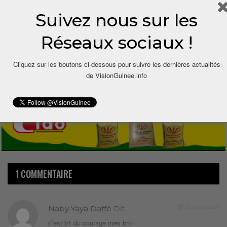
Suivez nous sur les
Réseaux sociaux !
1
Cliquez sur les boutons ci-dessous pour suivre les dernières actualités
Share
de VisionGuinee.info
1 COMMENTAIRE
12 ans depuis
Naby Yaya Daffé
Dit
c’est b1 du courage mes bro