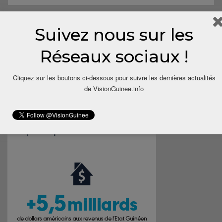
Suivez nous sur les
Save my name, email, and website in this browser for the next
time I comment.
Réseaux sociaux !
Cliquez sur les boutons ci-dessous pour suivre les dernières actualités
de VisionGuinee.info