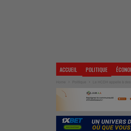
ACCUEIL
POLITIQUE
ÉCONO
Home
Politique
Le HCDH appelle à des é