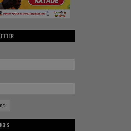
LETTER
ER
NCES