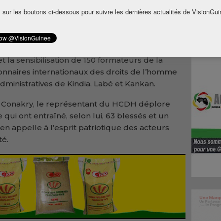
près les élections.
 sur les boutons ci-dessous pour suivre les dernières actualités de VisionGui
a indiqué que son institution contribue à
s droits de l’homme en Guinée. A ce jour,
té déployés dans les quatre régions du pays,
 et la sensibilisation de 150 formateurs de la
tionnaires internationaux des droits de l’homme
dministratives de Kindia, Labé et Kankan.
à Conakry, le représentant du HCDH déplore
i ont entraîné, selon lui, 63 blessés et un
en appelle à l’esprit patriotique des acteurs
té.