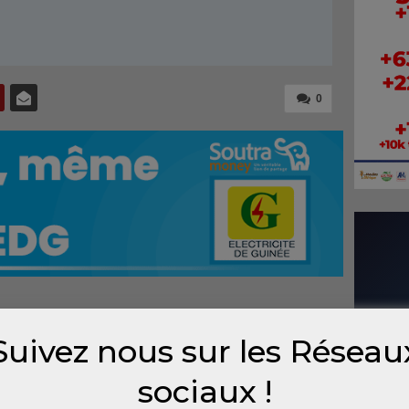
0
sariat des Nations Unies aux Droits de
Suivez nous sur les Réseau
ncement officiel, ce vendredi 27
4. Ce numéro vert permettra aux
sociaux !
s éventuelles dérives et violations des