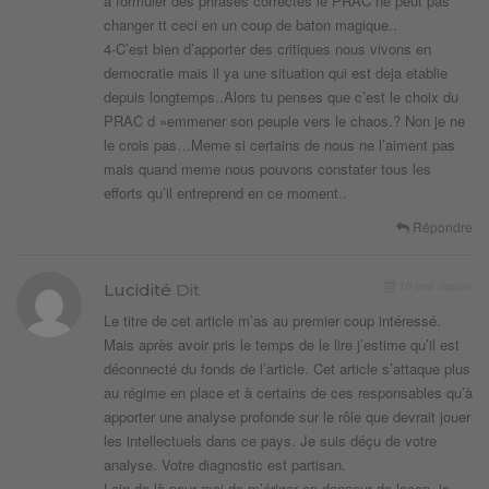
a formuler des phrases correctes le PRAC ne peut pas
changer tt ceci en un coup de baton magique..
4-C’est bien d’apporter des critiques nous vivons en
democratie mais il ya une situation qui est deja etablie
depuis longtemps..Alors tu penses que c’est le choix du
PRAC d »emmener son peuple vers le chaos.? Non je ne
le crois pas…Meme si certains de nous ne l’aiment pas
mais quand meme nous pouvons constater tous les
efforts qu’il entreprend en ce moment..
Répondre
10 ans depuis
Lucidité
Dit
Le titre de cet article m’as au premier coup intéressé.
Mais après avoir pris le temps de le lire j’estime qu’il est
déconnecté du fonds de l’article. Cet article s’attaque plus
au régime en place et à certains de ces responsables qu’à
apporter une analyse profonde sur le rôle que devrait jouer
les intellectuels dans ce pays. Je suis déçu de votre
analyse. Votre diagnostic est partisan.
Loin de là pour moi de m’ériger en donneur de leçon, je