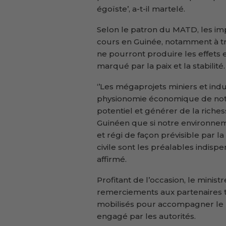
égoïste’, a-t-il martelé.
Selon le patron du MATD, les i
cours en Guinée, notamment à tra
ne pourront produire les effet
marqué par la paix et la stabilité.
‘’Les mégaprojets miniers et ind
physionomie économique de notre
potentiel et générer de la rich
Guinéen que si notre environnem
et régi de façon prévisible par la 
civile sont les préalables indispe
affirmé.
Profitant de l’occasion, le minis
remerciements aux partenaires te
mobilisés pour accompagner le p
engagé par les autorités.