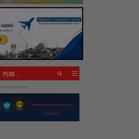
PLUS
forme de violence’’