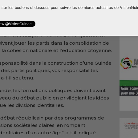
que L/2025/035/CNT du 21 novembre 2025
 sur les boutons ci-dessous pour suivre les dernières actualités de VisionGui
iques et autres organisations à caractère
tions politiques, représentants d’institutions
naires techniques et financiers, le patron du
ivent jouer les partis dans la consolidation de
 la cohésion nationale et l’éducation citoyenne.
esponsabilité dans la construction d’une Guinée
s des partis politiques, vos responsabilités
 a-t-il soutenu.
ondé, les formations politiques doivent avant
veau du débat public en privilégiant les idées
e les divisions identitaires.
 le débat républicain par des programmes de
ions sociétales claires, en rompant
entitaires d’un autre âge’’, a-t-il indiqué.