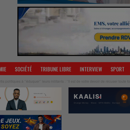
MIE
SOCIÉTÉ
TRIBUNE LIBRE
INTERVIEW
SPORT
s politiques à ‘’éduquer’’ leurs militants : ‘’Il est de votre devoir de récuser toute 