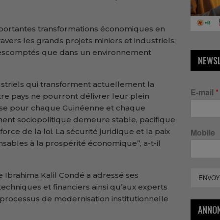
mportantes transformations économiques en
vers les grands projets miniers et industriels,
s escomptés que dans un environnement
NEWS
ustriels qui transforment actuellement la
E-mail
*
 pays ne pourront délivrer leur plein
esse pour chaque Guinéenne et chaque
ent sociopolitique demeure stable, pacifique
force de la loi. La sécurité juridique et la paix
Mobile
nsables à la prospérité économique’’, a-t-il
tre Ibrahima Kalil Condé a adressé ses
ENVOY
chniques et financiers ainsi qu’aux experts
rocessus de modernisation institutionnelle
ANNO