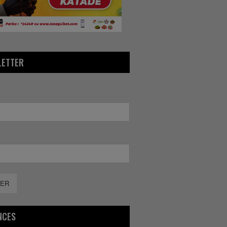
LETTER
ER
NCES