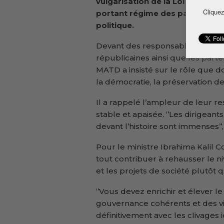
vulgarisation de la Loi organi
Cliquez
portant régime des partis polit
politique.
Devant des responsables de forma
républicaines ainsi que les parte
MATD a insisté sur le rôle que do
la démocratie, la préservation de
Il a rappelé l’ampleur de leur r
stable et apaisée. ‘’Les dirigeant
devant l’histoire sont immenses’’,
Pour le ministre Ibrahima Kalil C
tout contribuer à rehausser le ni
et les projets de société plutôt qu
‘’Vous devez enrichir et élever
gouvernance cohérents et des vis
définitivement avec les clivages id