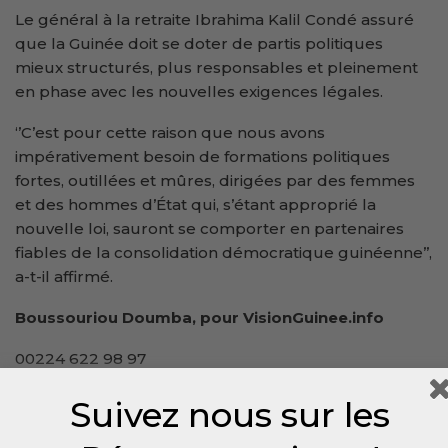
Le général à la retraite Ibrahima Kalil Condé assuré
que la Guinée doit se doter de partis politiques
mieux structurés, plus responsables et pleinement
en phase avec les nouvelles exigences légales.
‘’C’est pour cette raison que nous avons
impérativement besoin de formations politiques
fortes, outillées et mûres, dirigées par des femmes
et des hommes d’État qui, s’étant approprié la
nouvelle loi, sauront se comporter en partenaires
fiables de la consolidation démocratique guinéenne’’,
a-t-il affirmé.
Boussouriou Doumba, pour VisionGuinee.info
00224 622 98 97
11/boussouriou.bah@visionguinee.info
Suivez nous sur les