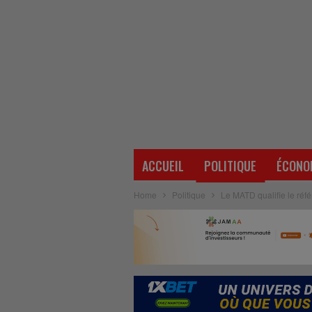
ACCUEIL
POLITIQUE
ÉCONO
Home
Politique
Le MATD qualifie le réfé