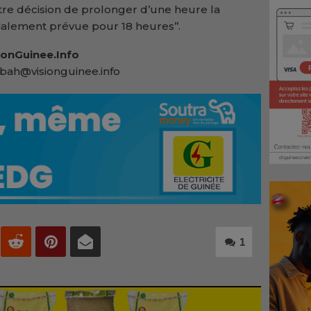
otre décision de prolonger d’une heure la
tialement prévue pour 18 heures’’.
onGuinee.Info
bah@visionguinee.info
1