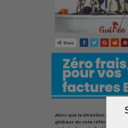
Share
Alors que l
a Direction générale 
globaux du vote référendaire, le