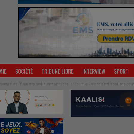
MIE
SOCIÉTÉ
TRIBUNE LIBRE
INTERVIEW
SPORT
rendum de ‘’l’une des meilleures élections’’ : ‘’Toute la Guinée s’est mobilisée pour 