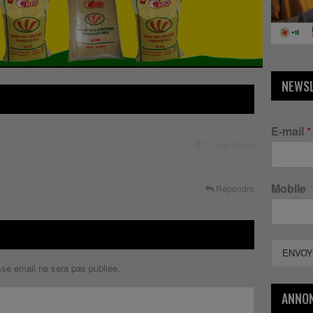
NEWS
E-mail
*
11 mois depuis
Mobile
Répondre
ENVOY
sse email ne sera pas publiée.
ANNO