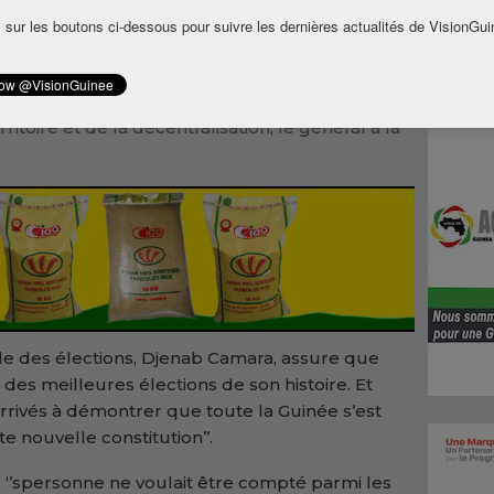
e l’une des meilleures élections de l’histoire
 sur les boutons ci-dessous pour suivre les dernières actualités de VisionGui
une satisfaction entière. Ainsi, le peuple de
peut vaquer à ses besoins’’, indique le
ritoire et de la décentralisation, le général à la
ale des élections, Djenab Camara, assure que
e des meilleures élections de son histoire. Et
rrivés à démontrer que toute la Guinée s’est
e nouvelle constitution’’.
, ‘’spersonne ne voulait être compté parmi les