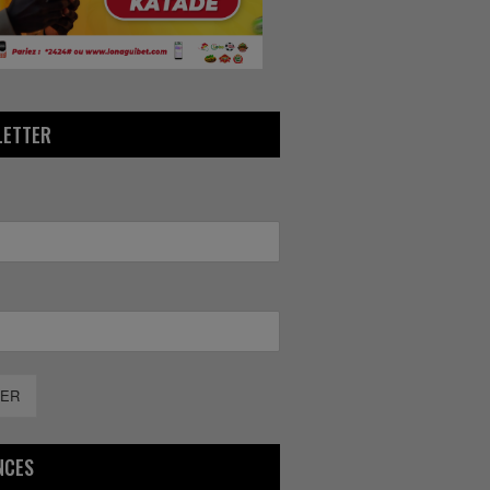
LETTER
ER
NCES