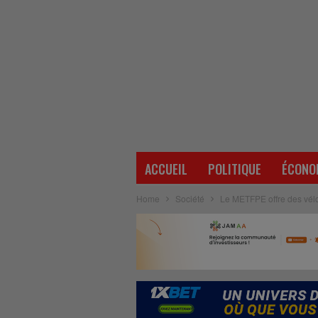
ACCUEIL
POLITIQUE
ÉCONO
Home
Société
Le METFPE offre des vélos