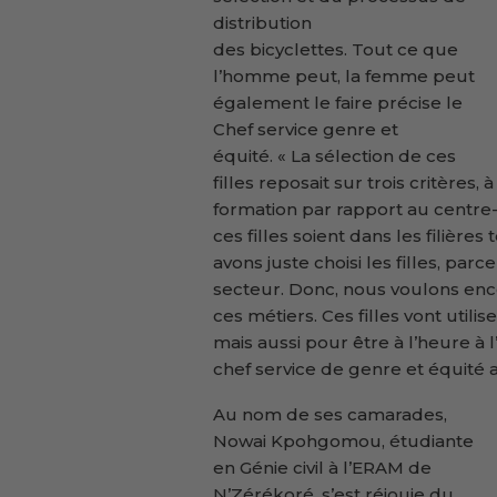
distribution
des bicyclettes. Tout ce que
l’homme peut, la femme peut
également le faire précise le
Chef service genre et
équité. « La sélection de ces
filles reposait sur trois critères, 
formation par rapport au centre-
ces filles soient dans les filière
avons juste choisi les filles, p
secteur. Donc, nous voulons enco
ces métiers. Ces filles vont util
mais aussi pour être à l’heure à 
chef service de genre et équité 
Au nom de ses camarades,
Nowai Kpohgomou, étudiante
en Génie civil à l’ERAM de
N’Zérékoré, s’est réjouie du