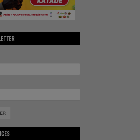
LETTER
ER
NCES