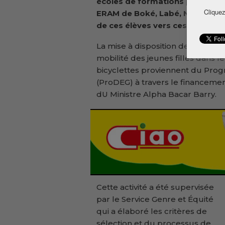
écoles de formations professionn
Cliquez
ERAM de Boké, Labé, N’Z
é
rékor
de ces élèves vers ces écoles él
La mise à disposition de ces bicyc
mobilité des jeunes filles dans l
bicyclettes proviennent du Pro
(ProDEG) à travers le financemen
dU Ministre Alpha Bacar Barry.
Cette activité a été supervisée
par le Service Genre et Équité
qui a élaboré les critères de
sélection et du processus de