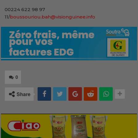
00224 622 98 97
11/
boussouriou.bah@visionguinee.info
0
Share