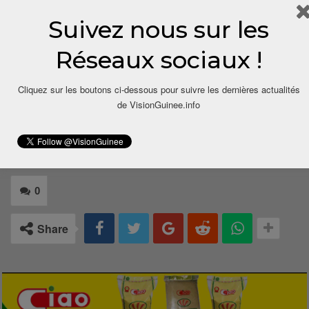
Boussouriou Doumba, pour VisionGuinee.Info
Suivez nous sur les
00224 622 98 97 11 /
Réseaux sociaux !
boussouriou.bah@visionguinee.info
Cliquez sur les boutons ci-dessous pour suivre les dernières actualités
de VisionGuinee.info
0
Share