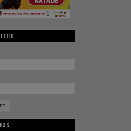
LETTER
ER
NCES