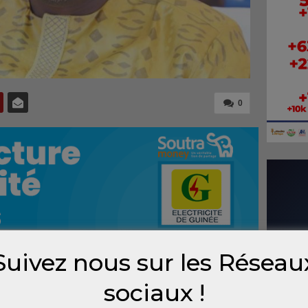
0
Suivez nous sur les Réseau
re Bah Oury à la rencontre le weekend
sociaux !
sse et de sports a été accueilli ce samedi par