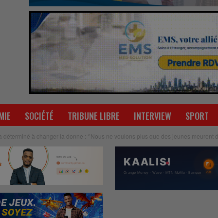
MIE
SOCIÉTÉ
TRIBUNE LIBRE
INTERVIEW
SPORT
 déterminé à changer la donne : ‘’Nous ne voulons plus que des jeunes meurent da