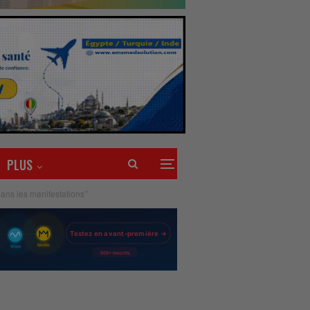
PLUS
ns les manifestations’’