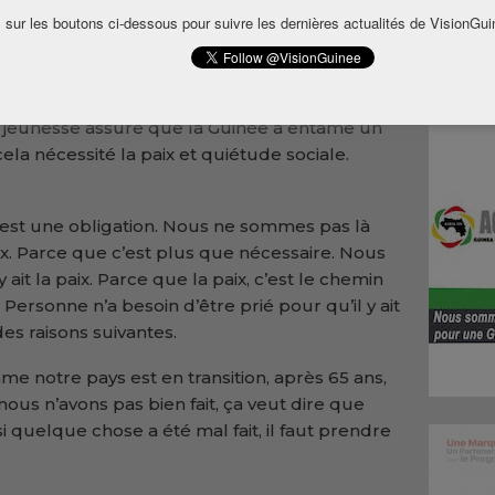
ans commune de Kagbelen. Les discussions
 sur les boutons ci-dessous pour suivre les dernières actualités de VisionGui
quiétude sociale et de la paix. A cette
 a demandé aux jeunes d’œuvrer pour le
 jeunesse assure que la Guinée a entame un
la nécessité la paix et quiétude sociale.
 c’est une obligation. Nous ne sommes pas là
x. Parce que c’est plus que nécessaire. Nous
 ait la paix. Parce que la paix, c’est le chemin
ersonne n’a besoin d’être prié pour qu’il y ait
des raisons suivantes.
me notre pays est en transition, après 65 ans,
nous n’avons pas bien fait, ça veut dire que
si quelque chose a été mal fait, il faut prendre