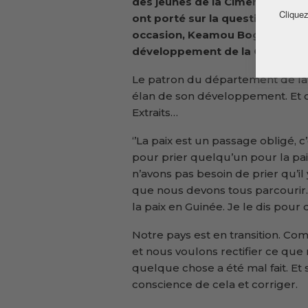
des jeunes de la Cimenterie d
Cliquez
ont porté sur la question de la 
occasion, Keamou Bogola Haba
développement de la Guinée.
Le patron du département de la
élan de son développement. Et ce
Extraits…
‘’La paix est un passage obligé,
pour prier quelqu’un pour la pai
n’avons pas besoin de prier qu’il y
que nous devons tous parcourir. P
la paix en Guinée. Je le dis pour 
Notre pays est en transition. Com
et nous voulons rectifier ce que 
quelque chose a été mal fait. Et 
conscience de cela et corriger.