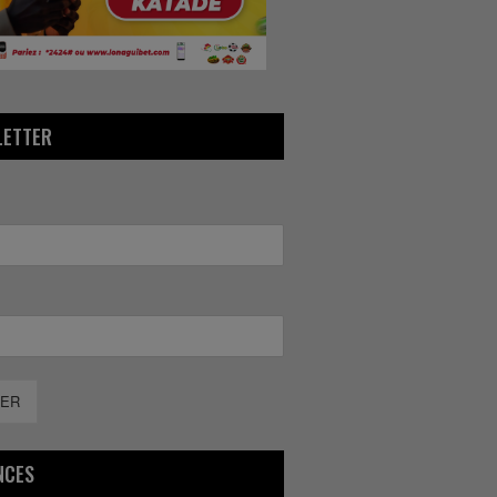
LETTER
ER
NCES