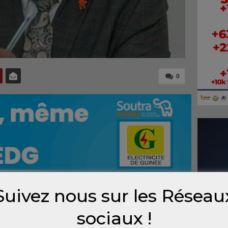
0
Suivez nous sur les Réseau
seil national du dialogue social, le
sociaux !
ction publique a remis ce mercredi au