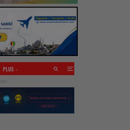
PLUS
ible’’