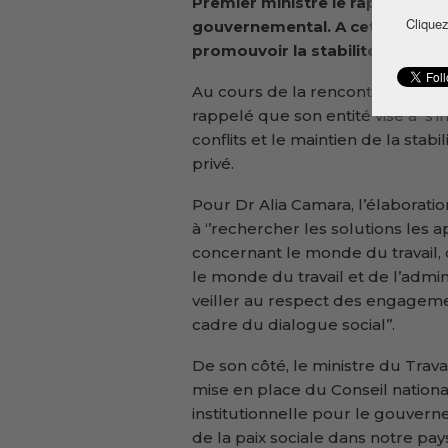
Premier ministre le rapport ann
Cliquez
gouvernemental. A cette occasi
promouvoir la stabilité.
Au cours de la rencontre, le prés
rappelé que son entité vise à s’i
conflits et le maintien de la stabi
privé.
Pour Dr Alia Camara, l’élaboratio
à ‘’rechercher les solutions les
concernant le monde du travail, 
le monde du travail et de l’admin
veiller au respect des engagemen
cadre du dialogue social’’.
De son côté, le ministre du Travai
mise en place du Conseil nationa
institutionnelle pour le gouvern
de la paix sociale dans notre pays’