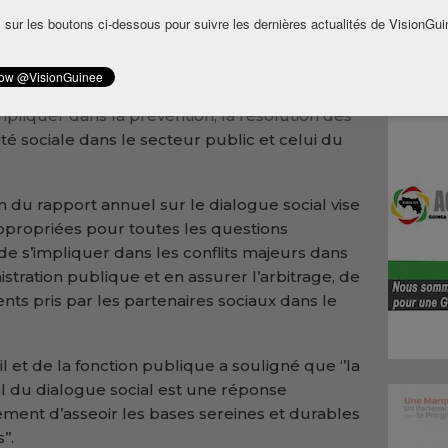
uel d’activités de cet organisme
 sur les boutons ci-dessous pour suivre les dernières actualités de VisionGui
on, Bah Oury a appelé les guinéens à
ident du Conseil national de dialogue social a
mpliquer dans la prévention, la résolution des
lité sociale dans le secteur public et celui du
n du rapport annuel sur le dialogue social vise
 appropriées pour toutes les questions
de s’impliquer dans les conflits majeurs dans
istration publique et en assurer l’arbitrage, de
ts pris par les partenaires sociaux dans le
l et de la fonction publique a souligné que ‘’la
l du dialogue social est une réponse
ement d’asseoir les bases sereines et durables
’.