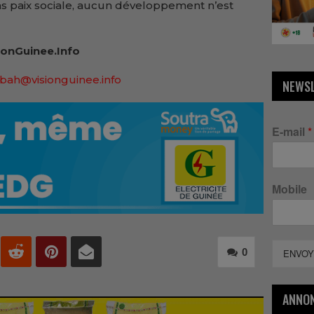
sans paix sociale, aucun développement n’est
onGuinee.Info
bah@visionguinee.info
NEWS
E-mail
*
Mobile
0
ENVOY
ANNO