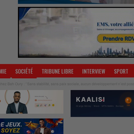
MIE
SOCIÉTÉ
TRIBUNE LIBRE
INTERVIEW
SPORT
hez Bah Oury : ‘’Sans stabilité, sans paix sociale, aucun développement n’est poss