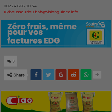
00224 666 90 54
16/boussouriou.bah@visionguinee.info
3
Share