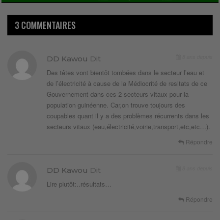
3 COMMENTAIRES
8 ans depuis
DD Kawou
Dit
Des têtes vont bientôt tombées dans le secteur l’eau et
de l’électricité à cause de la Médiocrité de resltats de ce
Gouvernement dans ces 2 secteurs vitaux pour la
population guinéenne. Car,on trouve toujours des
coupables quant il y a des problèmes récurrents dans les
secteurs vitaux (eau,électricité,voirie,transport,etc,etc…).
Répondre
8 ans depuis
DD Kawou
Dit
Lire plutôt:..résultats…
Répondre