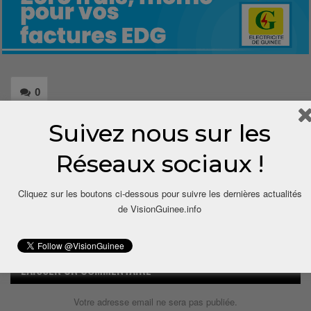
0
Suivez nous sur les
Share
Réseaux sociaux !
Cliquez sur les boutons ci-dessous pour suivre les dernières actualités
de VisionGuinee.info
LAISSER UN COMMENTAIRE
Votre adresse email ne sera pas publiée.