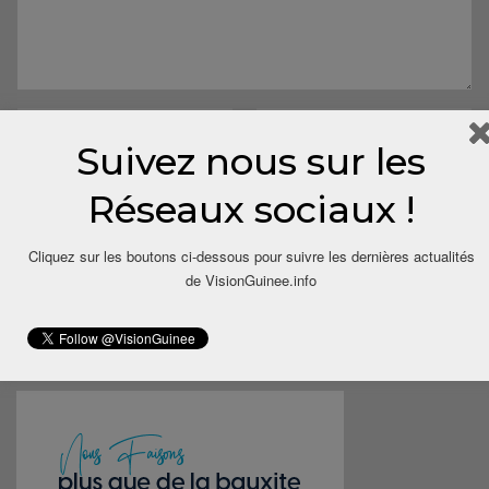
Suivez nous sur les
Réseaux sociaux !
Cliquez sur les boutons ci-dessous pour suivre les dernières actualités
Save my name, email, and website in this browser for the next
de VisionGuinee.info
time I comment.