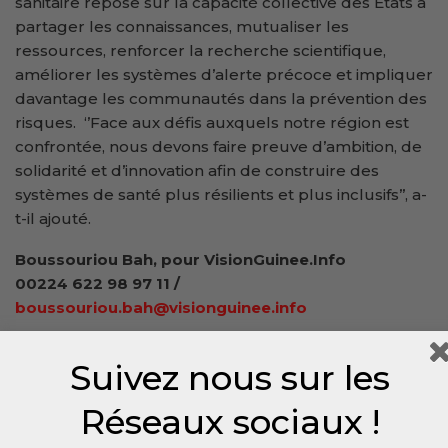
sanitaire repose sur la capacité collective des États à
partager les connaissances, mutualiser les
ressources, renforcer la recherche scientifique,
améliorer les systèmes d’alerte précoce et impliquer
davantage les communautés dans la prévention des
risques. ‘’Face aux défis auxquels notre région est
confrontée, nous devons faire preuve d’ambition, de
solidarité et d’innovation afin de construire des
systèmes de santé plus résilients et plus inclusifs’’, a-
t-il ajouté.
Boussouriou Bah, pour VisionGuinee.Info
00224 622 98 97 11 /
boussouriou.bah@visionguinee.info
Suivez nous sur les
Réseaux sociaux !