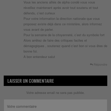
Vous les anciens alliés de alpha condé vous vous
réveillez maintenant après avoir tout soutenu et tout
défendu, c’est curieux
Pour votre information la direction nationale que vous
proposez existe déjà dans ce ministère, alors informez
vous avant de parler.
Pour la semaine de la citoyenneté, c’est du symbole fort
Alors arrêtez de faire des critiques faciles et
démagogiques , soutenez quand c’est bon si vous êtes de
bonne foi.
A bon entendeur salut
Répondre
LAISSER UN COMMENTAIRE
Votre adresse email ne sera pas publiée.