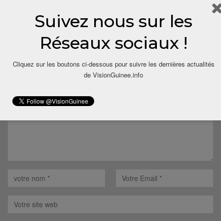
Suivez nous sur les
Réseaux sociaux !
LAISSER UN COMMENTAIRE
Cliquez sur les boutons ci-dessous pour suivre les dernières actualités
Votre adresse email ne sera pas publiée.
de VisionGuinee.info