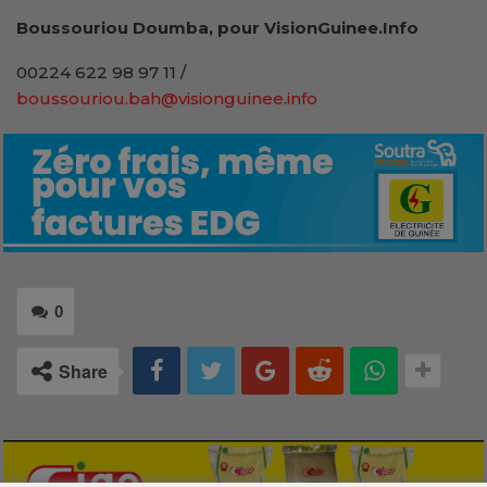
Boussouriou Doumba, pour VisionGuinee.Info
00224 622 98 97 11 /
boussouriou.bah@visionguinee.info
0
Share