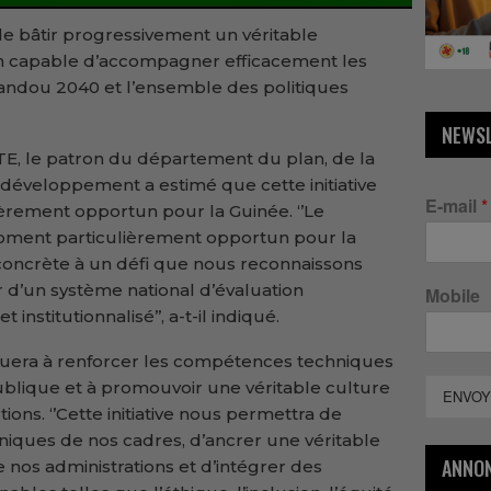
t de bâtir progressivement un véritable
on capable d’accompagner efficacement les
mandou 2040 et l’ensemble des politiques
NEWS
E, le patron du département du plan, de la
 développement a estimé que cette initiative
E-mail
*
èrement opportun pour la Guinée. ‘’Le
oment particulièrement opportun pour la
concrète à un défi que nous reconnaissons
r d’un système national d’évaluation
Mobile
nstitutionnalisé’’, a-t-il indiqué.
ibuera à renforcer les compétences techniques
ublique et à promouvoir une véritable culture
ENVOY
tions. ‘’Cette initiative nous permettra de
iques de nos cadres, d’ancrer une véritable
ANNO
e nos administrations et d’intégrer des