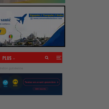
PLUS
istration guinéenne