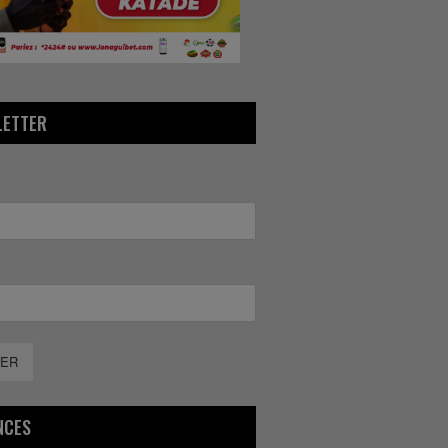
LETTER
ER
NCES