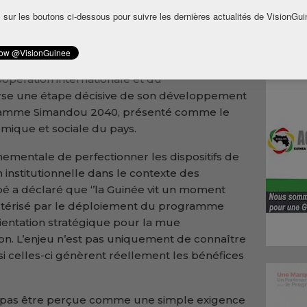
en Guinée, le ministre du Plan, de la
 sur les boutons ci-dessous pour suivre les dernières actualités de VisionGui
du
d
éveloppement, Ismaël Nabé, a réaffirmé
 moderniser les mécanismes de suivi,
titutionnelle.
oopération internationale et du
rse une étape décisive de son développement
ramme Simandou 2040, présenté comme le
mique et sociale du pays.
ementale de perfectionner les dispositifs de
n institutionnelle dans le contexte des
bé a déclaré que ‘’la Guinée vit un moment
actérisé par le déploiement du programme
ientation stratégique pour la mue
on. L’enjeu n’est pas uniquement de connaître
si celles-ci génèrent réellement les bénéfices
oit pas être perçue comme une simple exigence