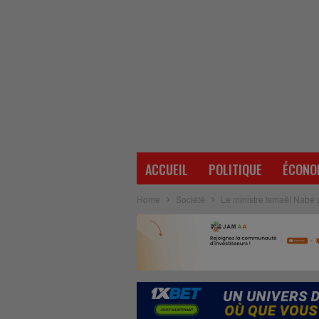
ACCUEIL
POLITIQUE
ÉCONO
Home
Société
Le ministre Ismaël Nabé pl