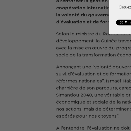
à renforcer la gestion publique 
Cliquez
c
oopération internationale et 
la volonté du gouvernement de
d’évaluation et de formation ins
Selon le ministre du Pan, de la c
développement, la Guinée trave
avec la mise en œuvre du prog
socle de la transformation écono
Annonçant une ‘’volonté gouvern
suivi, d’évaluation et de formatio
réformes nationales’’, Ismaël Na
charnière de son parcours, car
Simandou 2040, une véritable or
économique et sociale de la nati
nos actions, mais de déterminer 
espérés pour nos citoyens’’.
A l’entendre, l’évaluation ne d