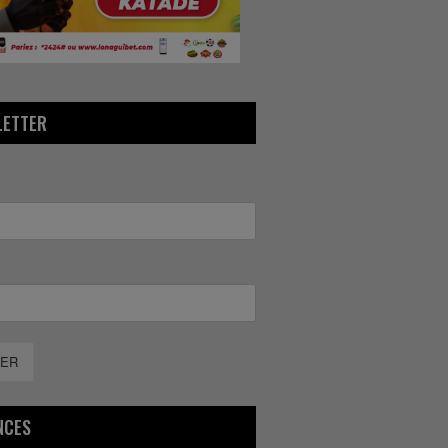
LETTER
ER
NCES