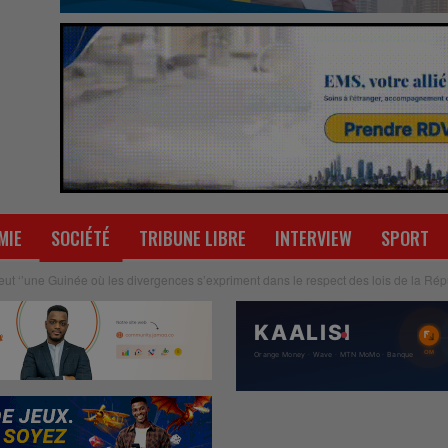
MIE
SOCIÉTÉ
TRIBUNE LIBRE
INTERVIEW
SPORT
eut ‘’une Guinée où les divergences s’expriment dans le respect des lois de la Rép