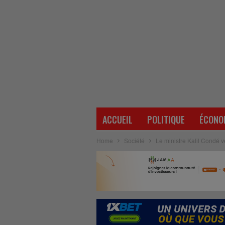
ACCUEIL
POLITIQUE
ÉCONO
Home
Société
Le ministre Kalil Condé v