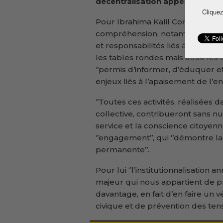
décentralisation appelle les di
Cliquez
Pour Ibrahima Kalil Condé, les c
compréhension, notamment sur les
et responsabilités liés à l’exercic
les tables rondes mais aussi les
‘’permis d’informer, d’éduquer et
enjeux liés à l’apaisement de l’e
‘’Toutes ces activités, réalisées 
collective, contribueront sans nu
service et la conscience citoyenn
‘’engagement’’, qui ‘’démontre la
permanente’’.
Pour lui ‘’l’institutionnalisation 
majeur qui nous appartient de pr
davantage, en fait d’en faire un 
civique et de prévention des tensi