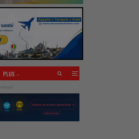
PLUS
ublique’’