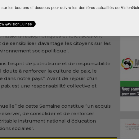
vergences à s’exprimer autour du dialogue.
 sur les boutons ci-dessous pour suivre les dernières actualités de VisionGui
onférences-débats ont favorisé ‘’une meilleure
 élèves et les étudiants, des droits, devoirs
e de la citoyenneté dans un état de droit’’. Et
 émissions radiophoniques et télévisées ont
 de sensibiliser davantage les citoyens sur les
nvironnement sociopolitique’’.
dans l’esprit de patriotisme et de responsabilité
l doute à renforcer la culture de paix, le
e dans notre pays’’. Avant de réjouir d’un
 paix est une responsabilité collective et
annuelle’’ de cette Semaine constitue ‘’un acquis
éserver, de consolider et de renforcer
véritable instrument national d’éducation
ons sociales’’.