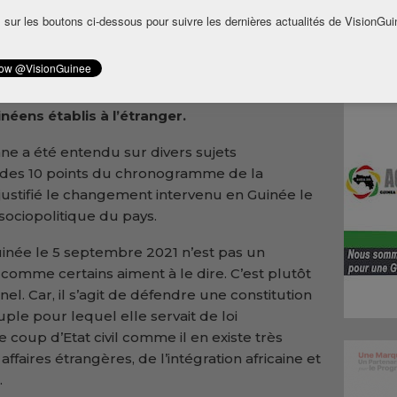
 la Guinée en avril 2024 par la commission
 sur les boutons ci-dessous pour suivre les dernières actualités de VisionGui
rnationale pour la Francophonie (OIF) et le
embres de l’institution dont la France, le
anie, le Conseil permanent de la Francophonie
ravail le ministre des affaires étrangères, de
inéens établis à l’étranger.
ne a été entendu sur divers sujets
des 10 points du chronogramme de la
 justifié le changement intervenu en Guinée le
sociopolitique du pays.
inée le 5 septembre 2021 n’est pas un
comme certains aiment à le dire. C’est plutôt
l. Car, il s’agit de défendre une constitution
ple pour lequel elle servait de loi
e coup d’Etat civil comme il en existe très
affaires étrangères, de l’intégration africaine et
.