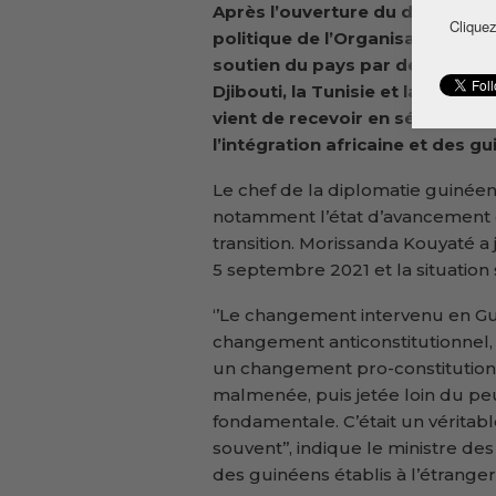
Après l’ouverture du dossier de
Cliquez
politique de l’Organisation inte
soutien du pays par des États m
Djibouti, la Tunisie et la Roum
vient de recevoir en séance de t
l’intégration africaine et des gu
Le chef de la diplomatie guinéen
notamment l’état d’avancement 
transition. Morissanda Kouyaté a
5 septembre 2021 et la situation 
‘’Le changement intervenu en Gu
changement anticonstitutionnel, 
un changement pro-constitutionne
malmenée, puis jetée loin du peu
fondamentale. C’était un véritabl
souvent’’, indique le ministre des 
des guinéens établis à l’étranger