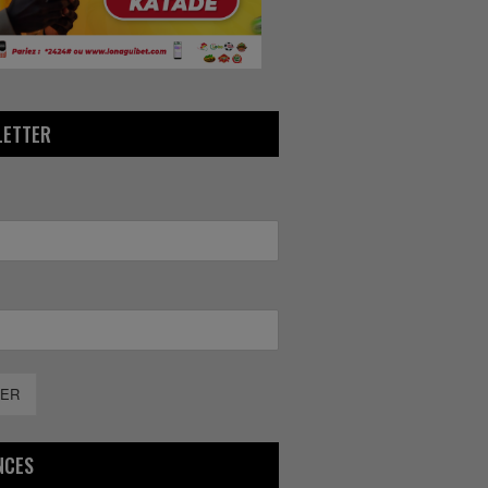
LETTER
ER
NCES