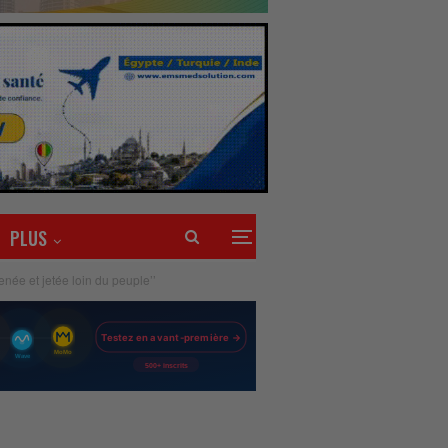
PLUS
née et jetée loin du peuple’’