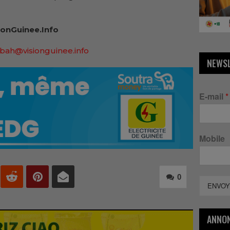
onGuinee.Info
bah@visionguinee.info
NEWS
E-mail
*
Mobile
0
ENVOY
ANNO