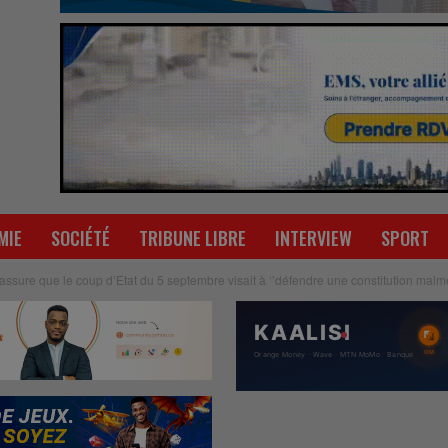
MIE
SOCIÉTÉ
TRIBUNE LIBRE
INTERVIEW
SPORT
ssure que le coup d’Etat du 5 septembre visait à ‘’défendre une constitution malme