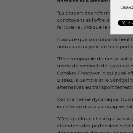
domaine et à améliorer la mobil
Cliquez
‘’La plupart des réformes concer
concitoyens et l’offre de service 
ferroviaire’’, indique le ministre 
Il assure que son département tr
nouveaux moyens de transport u
‘’Une compagnie de bus va voir jo
mode de connectivité. La route 
Conakry-Freetown, c’est aussi eff
Bissau, la Gambie et le Sénégal 
alternatives au transport terrestre
Dans la même dynamique, Ousman
imminente d’une compagnie natio
‘’C’est quelque chose qui va voir
attendons des partenaires crédib
déplacement des populations entre