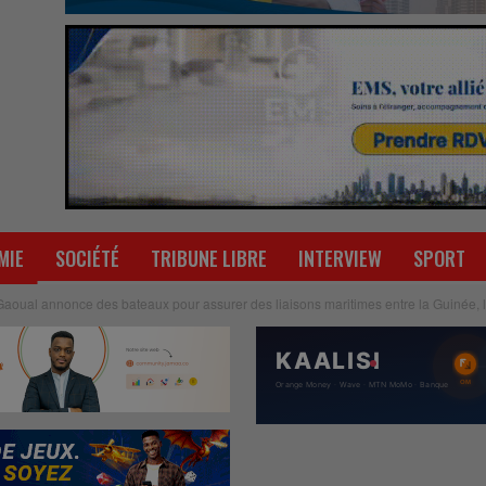
MIE
SOCIÉTÉ
TRIBUNE LIBRE
INTERVIEW
SPORT
aoual annonce des bateaux pour assurer des liaisons maritimes entre la Guinée,