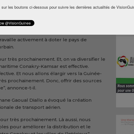
ité des guinéens.
 sur les boutons ci-dessous pour suivre les dernières actualités de VisionGui
nent l’amélioration de la mobilité de nos
dans le secteur de transports aérien, terrestre,
des transports.
availle activement à doter le pays de
rbain.
ur très prochainement. Et, on va diversifier le
maritime Conakry-Kamsar est effective.
ective. Et nous allons élargir vers la Guinée-
très prochainement. Donc, offrir des sources
’’, annonce-t-il.
e Gaoual Diallo a évoqué la création
nale de transport aérien.
 jour très prochainement. Là aussi, nous
les pour améliorer la distribution et le
 Conakry et les villes de l’intérieur’’,