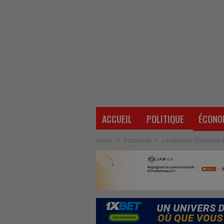
ACCUEIL
POLITIQUE
ÉCONO
Home
Économie
Le ministre Ousmane G