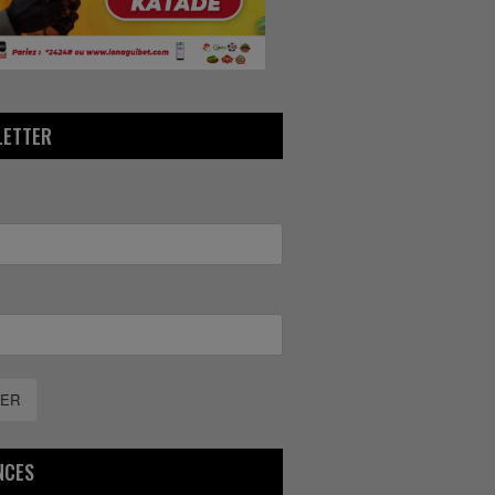
LETTER
ER
NCES