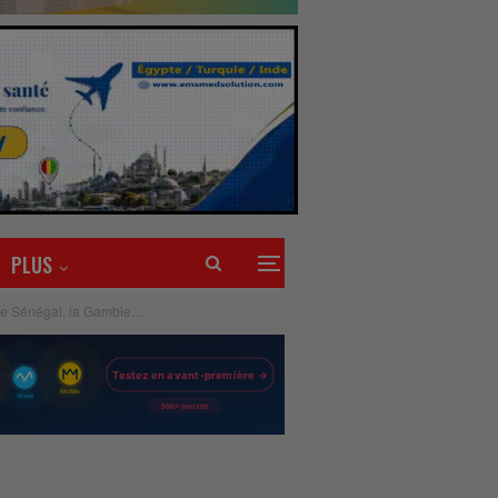
PLUS
 le Sénégal, la Gambie…