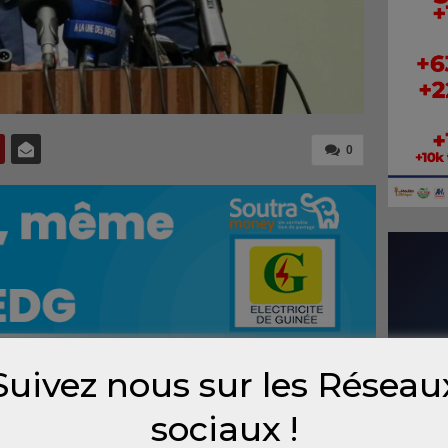
0
Suivez nous sur les Réseau
s transports en Guinée, le ministre Ousmane
sociaux !
lles mesures visant à moderniser le